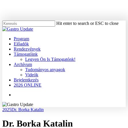
Skip
to
main
content
Hit enter to search or ESC to close
Close
Search
Menu
Program
Előadók
Rendezvények
Támogatóink
Legyen Ön Is Támogatónk!
Archívum
Tudományos anyagok
Videók
Bejelentkezés
2026 ONLINE
Menu
2025
Dr. Borka Katalin
Dr. Borka Katalin