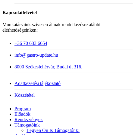
Kapcsolatfelvétel
Munkatársaink szívesen állnak rendelkezésre alábbi
elérhetőségeinken:
+36 70 633 6654
info@gastro-update.hu
8000 Székesfehérvár, Budai út 316.
Adatkezelési tájékoztató
Közzététel
Close
Program
Menu
Előadók
Rendezvények
Támogatóink
Legyen Ön Is Támogatónk!