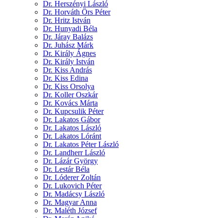
Dr. Herszényi László
Dr. Horváth Örs Péter
Dr. Hritz István
Dr. Hunyadi Béla
Dr. Járay Balázs
Dr. Juhász Márk
Dr. Király Ágnes
Dr. Király István
Dr. Kiss András
Dr. Kiss Edina
Dr. Kiss Orsolya
Dr. Koller Oszkár
Dr. Kovács Márta
Dr. Kupcsulik Péter
Dr. Lakatos Gábor
Dr. Lakatos László
Dr. Lakatos Lóránt
Dr. Lakatos Péter László
Dr. Landherr László
Dr. Lázár György
Dr. Lestár Béla
Dr. Lóderer Zoltán
Dr. Lukovich Péter
Dr. Madácsy László
Dr. Magyar Anna
Dr. Maléth József