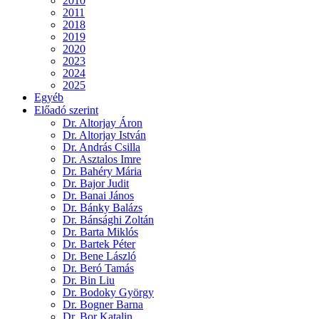
2010
2011
2018
2019
2020
2023
2024
2025
Egyéb
Előadó szerint
Dr. Altorjay Áron
Dr. Altorjay István
Dr. András Csilla
Dr. Asztalos Imre
Dr. Bahéry Mária
Dr. Bajor Judit
Dr. Banai János
Dr. Bánky Balázs
Dr. Bánsághi Zoltán
Dr. Barta Miklós
Dr. Bartek Péter
Dr. Bene László
Dr. Beró Tamás
Dr. Bin Liu
Dr. Bodoky György
Dr. Bogner Barna
Dr. Bor Katalin