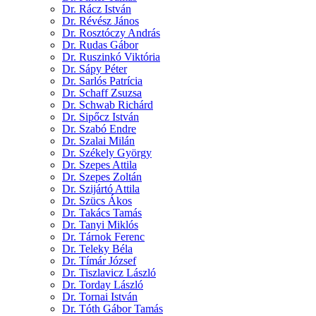
Dr. Rácz István
Dr. Révész János
Dr. Rosztóczy András
Dr. Rudas Gábor
Dr. Ruszinkó Viktória
Dr. Sápy Péter
Dr. Sarlós Patrícia
Dr. Schaff Zsuzsa
Dr. Schwab Richárd
Dr. Sipőcz István
Dr. Szabó Endre
Dr. Szalai Milán
Dr. Székely György
Dr. Szepes Attila
Dr. Szepes Zoltán
Dr. Szijártó Attila
Dr. Szücs Ákos
Dr. Takács Tamás
Dr. Tanyi Miklós
Dr. Tárnok Ferenc
Dr. Teleky Béla
Dr. Tímár József
Dr. Tiszlavicz László
Dr. Torday László
Dr. Tornai István
Dr. Tóth Gábor Tamás