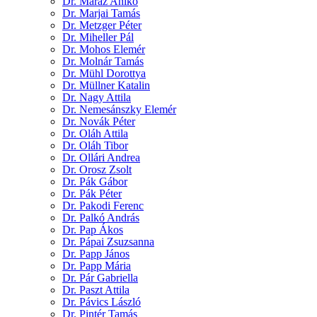
Dr. Maráz Anikó
Dr. Marjai Tamás
Dr. Metzger Péter
Dr. Miheller Pál
Dr. Mohos Elemér
Dr. Molnár Tamás
Dr. Mühl Dorottya
Dr. Müllner Katalin
Dr. Nagy Attila
Dr. Nemesánszky Elemér
Dr. Novák Péter
Dr. Oláh Attila
Dr. Oláh Tibor
Dr. Ollári Andrea
Dr. Orosz Zsolt
Dr. Pák Gábor
Dr. Pák Péter
Dr. Pakodi Ferenc
Dr. Palkó András
Dr. Pap Ákos
Dr. Pápai Zsuzsanna
Dr. Papp János
Dr. Papp Mária
Dr. Pár Gabriella
Dr. Paszt Attila
Dr. Pávics László
Dr. Pintér Tamás