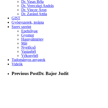
Dr. Vasas Béla
Dr. Vereczkei András
Dr. Vincze Áron
Dr. Zaránd Attila
GIST
Gyógyszerek, terápia
Szerv szerint
Epehólyag
Gyomor
Hasnyálmirigy
Máj
Nyelőcső
Vastagbél
Vékonybél
Tudományos anyagok
Videók
Previous Post
Dr. Bajor Judit