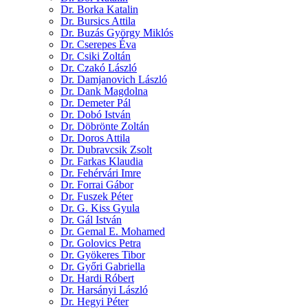
Dr. Borka Katalin
Dr. Bursics Attila
Dr. Buzás György Miklós
Dr. Cserepes Éva
Dr. Csiki Zoltán
Dr. Czakó László
Dr. Damjanovich László
Dr. Dank Magdolna
Dr. Demeter Pál
Dr. Dobó István
Dr. Döbrönte Zoltán
Dr. Doros Attila
Dr. Dubravcsik Zsolt
Dr. Farkas Klaudia
Dr. Fehérvári Imre
Dr. Forrai Gábor
Dr. Fuszek Péter
Dr. G. Kiss Gyula
Dr. Gál István
Dr. Gemal E. Mohamed
Dr. Golovics Petra
Dr. Gyökeres Tibor
Dr. Győri Gabriella
Dr. Hardi Róbert
Dr. Harsányi László
Dr. Hegyi Péter