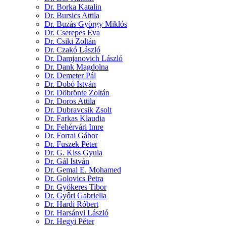
Dr. Borka Katalin
Dr. Bursics Attila
Dr. Buzás György Miklós
Dr. Cserepes Éva
Dr. Csiki Zoltán
Dr. Czakó László
Dr. Damjanovich László
Dr. Dank Magdolna
Dr. Demeter Pál
Dr. Dobó István
Dr. Döbrönte Zoltán
Dr. Doros Attila
Dr. Dubravcsik Zsolt
Dr. Farkas Klaudia
Dr. Fehérvári Imre
Dr. Forrai Gábor
Dr. Fuszek Péter
Dr. G. Kiss Gyula
Dr. Gál István
Dr. Gemal E. Mohamed
Dr. Golovics Petra
Dr. Gyökeres Tibor
Dr. Győri Gabriella
Dr. Hardi Róbert
Dr. Harsányi László
Dr. Hegyi Péter