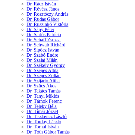
Dr. Rácz István
Dr. Révész János
Dr. Rosztóczy András
Dr. Rudas Gábor
Dr. Ruszinkó Viktória
Dr. Sápy Péter
Dr. Sarlós Patrícia
Dr. Schaff Zsuzsa
Dr. Schwab Richárd
Dr. Sipőcz István
Dr. Szabó Endre
Dr. Szalai Milán
Dr. Székely György
Dr. Szepes Attila
Dr. Szepes Zoltán
Dr. Szijártó Attila
Dr. Szücs Ákos
Dr. Takács Tamás
Dr. Tanyi Miklós
Dr. Tárnok Ferenc
Dr. Teleky Béla
Dr. Tímár József
Dr. Tiszlavicz László
Dr. Torday László
Dr. Tornai István
Dr. Tóth Gábor Tamás