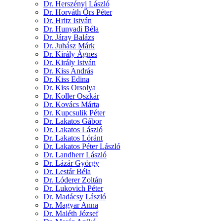
Dr. Herszényi László
Dr. Horváth Örs Péter
Dr. Hritz István
Dr. Hunyadi Béla
Dr. Járay Balázs
Dr. Juhász Márk
Dr. Király Ágnes
Dr. Király István
Dr. Kiss András
Dr. Kiss Edina
Dr. Kiss Orsolya
Dr. Koller Oszkár
Dr. Kovács Márta
Dr. Kupcsulik Péter
Dr. Lakatos Gábor
Dr. Lakatos László
Dr. Lakatos Lóránt
Dr. Lakatos Péter László
Dr. Landherr László
Dr. Lázár György
Dr. Lestár Béla
Dr. Lóderer Zoltán
Dr. Lukovich Péter
Dr. Madácsy László
Dr. Magyar Anna
Dr. Maléth József