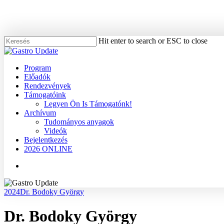
Skip
to
main
content
Hit enter to search or ESC to close
Close
Search
Menu
Program
Előadók
Rendezvények
Támogatóink
Legyen Ön Is Támogatónk!
Archívum
Tudományos anyagok
Videók
Bejelentkezés
2026 ONLINE
Menu
2024
Dr. Bodoky György
Dr. Bodoky György