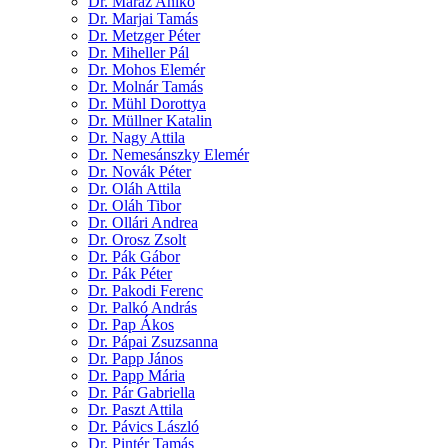
Dr. Maráz Anikó
Dr. Marjai Tamás
Dr. Metzger Péter
Dr. Miheller Pál
Dr. Mohos Elemér
Dr. Molnár Tamás
Dr. Mühl Dorottya
Dr. Müllner Katalin
Dr. Nagy Attila
Dr. Nemesánszky Elemér
Dr. Novák Péter
Dr. Oláh Attila
Dr. Oláh Tibor
Dr. Ollári Andrea
Dr. Orosz Zsolt
Dr. Pák Gábor
Dr. Pák Péter
Dr. Pakodi Ferenc
Dr. Palkó András
Dr. Pap Ákos
Dr. Pápai Zsuzsanna
Dr. Papp János
Dr. Papp Mária
Dr. Pár Gabriella
Dr. Paszt Attila
Dr. Pávics László
Dr. Pintér Tamás