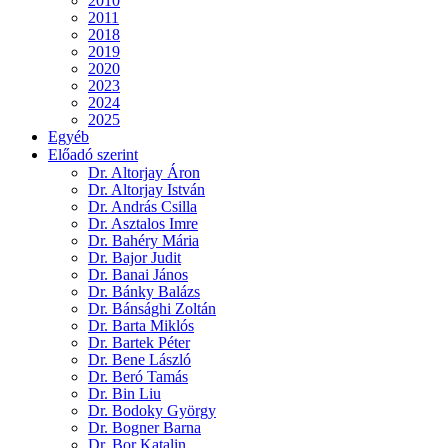
2010
2011
2018
2019
2020
2023
2024
2025
Egyéb
Előadó szerint
Dr. Altorjay Áron
Dr. Altorjay István
Dr. András Csilla
Dr. Asztalos Imre
Dr. Bahéry Mária
Dr. Bajor Judit
Dr. Banai János
Dr. Bánky Balázs
Dr. Bánsághi Zoltán
Dr. Barta Miklós
Dr. Bartek Péter
Dr. Bene László
Dr. Beró Tamás
Dr. Bin Liu
Dr. Bodoky György
Dr. Bogner Barna
Dr. Bor Katalin