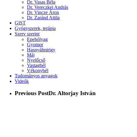
Dr. Vasas Béla
Dr. Vereczkei András
Dr. Vincze Áron
Dr. Zaránd Attila
GIST
Gyógyszerek, terápia
Szerv szerint
Epehólyag
Gyomor
Hasnyálmirigy
Máj
Nyelőcső
Vastagbél
Vékonybél
Tudományos anyagok
Videók
Previous Post
Dr. Altorjay István