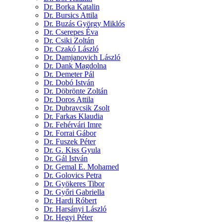
Dr. Borka Katalin
Dr. Bursics Attila
Dr. Buzás György Miklós
Dr. Cserepes Éva
Dr. Csiki Zoltán
Dr. Czakó László
Dr. Damjanovich László
Dr. Dank Magdolna
Dr. Demeter Pál
Dr. Dobó István
Dr. Döbrönte Zoltán
Dr. Doros Attila
Dr. Dubravcsik Zsolt
Dr. Farkas Klaudia
Dr. Fehérvári Imre
Dr. Forrai Gábor
Dr. Fuszek Péter
Dr. G. Kiss Gyula
Dr. Gál István
Dr. Gemal E. Mohamed
Dr. Golovics Petra
Dr. Gyökeres Tibor
Dr. Győri Gabriella
Dr. Hardi Róbert
Dr. Harsányi László
Dr. Hegyi Péter