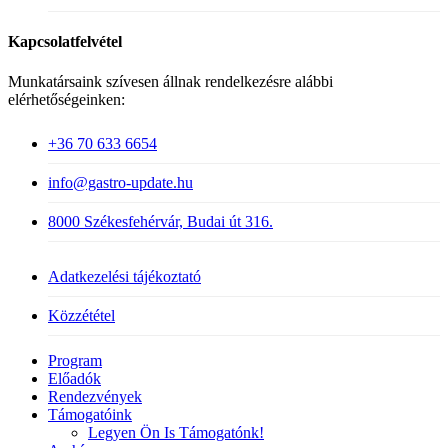
Kapcsolatfelvétel
Munkatársaink szívesen állnak rendelkezésre alábbi
elérhetőségeinken:
+36 70 633 6654
info@gastro-update.hu
8000 Székesfehérvár, Budai út 316.
Adatkezelési tájékoztató
Közzététel
Close
Program
Menu
Előadók
Rendezvények
Támogatóink
Legyen Ön Is Támogatónk!