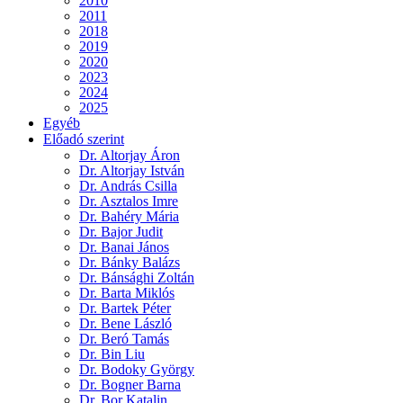
2010
2011
2018
2019
2020
2023
2024
2025
Egyéb
Előadó szerint
Dr. Altorjay Áron
Dr. Altorjay István
Dr. András Csilla
Dr. Asztalos Imre
Dr. Bahéry Mária
Dr. Bajor Judit
Dr. Banai János
Dr. Bánky Balázs
Dr. Bánsághi Zoltán
Dr. Barta Miklós
Dr. Bartek Péter
Dr. Bene László
Dr. Beró Tamás
Dr. Bin Liu
Dr. Bodoky György
Dr. Bogner Barna
Dr. Bor Katalin