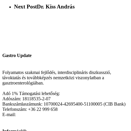
Next Post
Dr. Kiss András
Gastro Update
Folyamatos szakmai fejlődés, interdisciplináris diszkusszió,
távoktatás és továbbképzés nemzetközi viszonylatban a
gasztroenterológiában.
Adó 1% Támogatási lehetőség:
Adószám: 18118535-2-07
Bankszámlaszámunk: 10700024-42695400-51100005 (CIB Bank)
Telefonszám: +36 22 999 658
E-mail: