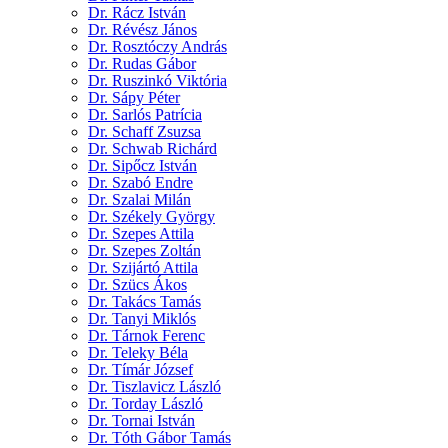
Dr. Rácz István
Dr. Révész János
Dr. Rosztóczy András
Dr. Rudas Gábor
Dr. Ruszinkó Viktória
Dr. Sápy Péter
Dr. Sarlós Patrícia
Dr. Schaff Zsuzsa
Dr. Schwab Richárd
Dr. Sipőcz István
Dr. Szabó Endre
Dr. Szalai Milán
Dr. Székely György
Dr. Szepes Attila
Dr. Szepes Zoltán
Dr. Szijártó Attila
Dr. Szücs Ákos
Dr. Takács Tamás
Dr. Tanyi Miklós
Dr. Tárnok Ferenc
Dr. Teleky Béla
Dr. Tímár József
Dr. Tiszlavicz László
Dr. Torday László
Dr. Tornai István
Dr. Tóth Gábor Tamás