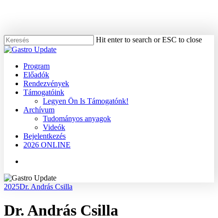
Skip
to
main
content
Hit enter to search or ESC to close
Close
Search
Menu
Program
Előadók
Rendezvények
Támogatóink
Legyen Ön Is Támogatónk!
Archívum
Tudományos anyagok
Videók
Bejelentkezés
2026 ONLINE
Menu
2025
Dr. András Csilla
Dr. András Csilla