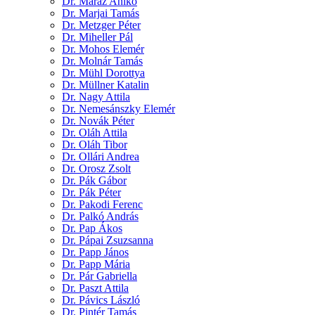
Dr. Maráz Anikó
Dr. Marjai Tamás
Dr. Metzger Péter
Dr. Miheller Pál
Dr. Mohos Elemér
Dr. Molnár Tamás
Dr. Mühl Dorottya
Dr. Müllner Katalin
Dr. Nagy Attila
Dr. Nemesánszky Elemér
Dr. Novák Péter
Dr. Oláh Attila
Dr. Oláh Tibor
Dr. Ollári Andrea
Dr. Orosz Zsolt
Dr. Pák Gábor
Dr. Pák Péter
Dr. Pakodi Ferenc
Dr. Palkó András
Dr. Pap Ákos
Dr. Pápai Zsuzsanna
Dr. Papp János
Dr. Papp Mária
Dr. Pár Gabriella
Dr. Paszt Attila
Dr. Pávics László
Dr. Pintér Tamás