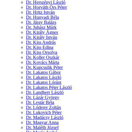
Dr. Herszényi László
Dr. Horváth Örs Péter
Dr. Hritz István
Dr. Hunyadi Béla
Dr. Járay Balázs
Dr. Juhász Márk
Dr. Király Ágnes
Dr. Király István
Dr. Kiss András
Dr. Kiss Edina
Dr. Kiss Orsolya
Dr. Koller Oszkár
Dr. Kovács Márta
Dr. Kupcsulik Péter
Dr. Lakatos Gábor
Dr. Lakatos László
Dr. Lakatos Lóránt
Dr. Lakatos Péter László
Dr. Landherr László
Dr. Lázár György
Dr. Lestár Béla
Dr. Lóderer Zoltán
Dr. Lukovich Péter
Dr. Madácsy László
Dr. Magyar Anna
Dr. Maléth József