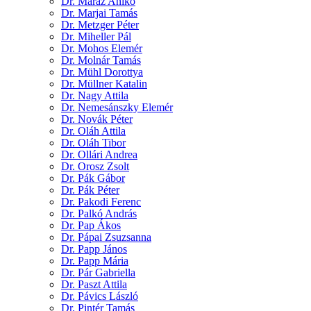
Dr. Maráz Anikó
Dr. Marjai Tamás
Dr. Metzger Péter
Dr. Miheller Pál
Dr. Mohos Elemér
Dr. Molnár Tamás
Dr. Mühl Dorottya
Dr. Müllner Katalin
Dr. Nagy Attila
Dr. Nemesánszky Elemér
Dr. Novák Péter
Dr. Oláh Attila
Dr. Oláh Tibor
Dr. Ollári Andrea
Dr. Orosz Zsolt
Dr. Pák Gábor
Dr. Pák Péter
Dr. Pakodi Ferenc
Dr. Palkó András
Dr. Pap Ákos
Dr. Pápai Zsuzsanna
Dr. Papp János
Dr. Papp Mária
Dr. Pár Gabriella
Dr. Paszt Attila
Dr. Pávics László
Dr. Pintér Tamás