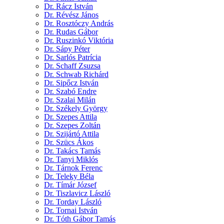
Dr. Rácz István
Dr. Révész János
Dr. Rosztóczy András
Dr. Rudas Gábor
Dr. Ruszinkó Viktória
Dr. Sápy Péter
Dr. Sarlós Patrícia
Dr. Schaff Zsuzsa
Dr. Schwab Richárd
Dr. Sipőcz István
Dr. Szabó Endre
Dr. Szalai Milán
Dr. Székely György
Dr. Szepes Attila
Dr. Szepes Zoltán
Dr. Szijártó Attila
Dr. Szücs Ákos
Dr. Takács Tamás
Dr. Tanyi Miklós
Dr. Tárnok Ferenc
Dr. Teleky Béla
Dr. Tímár József
Dr. Tiszlavicz László
Dr. Torday László
Dr. Tornai István
Dr. Tóth Gábor Tamás