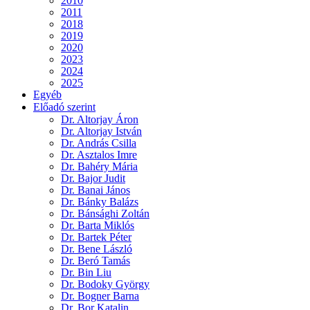
2010
2011
2018
2019
2020
2023
2024
2025
Egyéb
Előadó szerint
Dr. Altorjay Áron
Dr. Altorjay István
Dr. András Csilla
Dr. Asztalos Imre
Dr. Bahéry Mária
Dr. Bajor Judit
Dr. Banai János
Dr. Bánky Balázs
Dr. Bánsághi Zoltán
Dr. Barta Miklós
Dr. Bartek Péter
Dr. Bene László
Dr. Beró Tamás
Dr. Bin Liu
Dr. Bodoky György
Dr. Bogner Barna
Dr. Bor Katalin