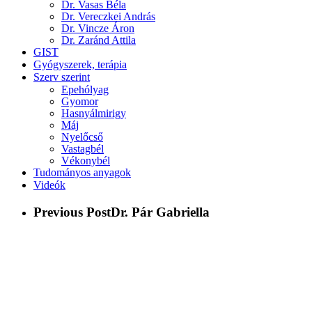
Dr. Vasas Béla
Dr. Vereczkei András
Dr. Vincze Áron
Dr. Zaránd Attila
GIST
Gyógyszerek, terápia
Szerv szerint
Epehólyag
Gyomor
Hasnyálmirigy
Máj
Nyelőcső
Vastagbél
Vékonybél
Tudományos anyagok
Videók
Previous Post
Dr. Pár Gabriella