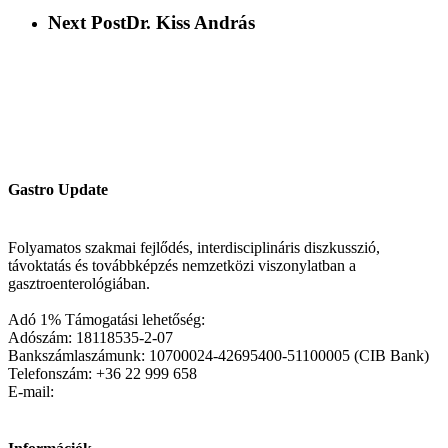
Next Post
Dr. Kiss András
Gastro Update
Folyamatos szakmai fejlődés, interdisciplináris diszkusszió,
távoktatás és továbbképzés nemzetközi viszonylatban a
gasztroenterológiában.
Adó 1% Támogatási lehetőség:
Adószám: 18118535-2-07
Bankszámlaszámunk: 10700024-42695400-51100005 (CIB Bank)
Telefonszám: +36 22 999 658
E-mail: