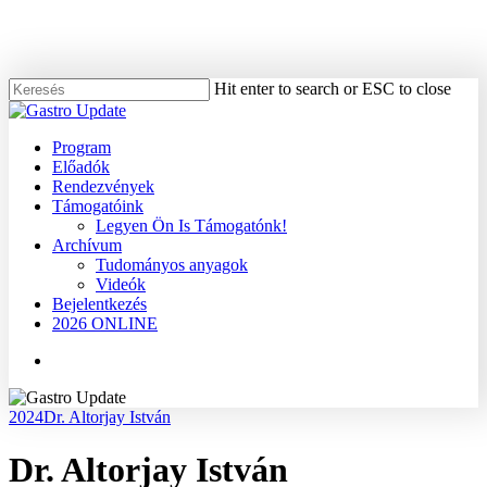
Skip
to
main
content
Hit enter to search or ESC to close
Close
Search
Menu
Program
Előadók
Rendezvények
Támogatóink
Legyen Ön Is Támogatónk!
Archívum
Tudományos anyagok
Videók
Bejelentkezés
2026 ONLINE
Menu
2024
Dr. Altorjay István
Dr. Altorjay István