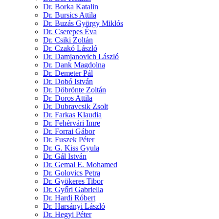
Dr. Borka Katalin
Dr. Bursics Attila
Dr. Buzás György Miklós
Dr. Cserepes Éva
Dr. Csiki Zoltán
Dr. Czakó László
Dr. Damjanovich László
Dr. Dank Magdolna
Dr. Demeter Pál
Dr. Dobó István
Dr. Döbrönte Zoltán
Dr. Doros Attila
Dr. Dubravcsik Zsolt
Dr. Farkas Klaudia
Dr. Fehérvári Imre
Dr. Forrai Gábor
Dr. Fuszek Péter
Dr. G. Kiss Gyula
Dr. Gál István
Dr. Gemal E. Mohamed
Dr. Golovics Petra
Dr. Gyökeres Tibor
Dr. Győri Gabriella
Dr. Hardi Róbert
Dr. Harsányi László
Dr. Hegyi Péter