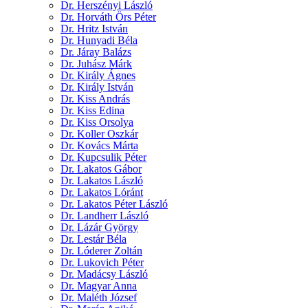
Dr. Herszényi László
Dr. Horváth Örs Péter
Dr. Hritz István
Dr. Hunyadi Béla
Dr. Járay Balázs
Dr. Juhász Márk
Dr. Király Ágnes
Dr. Király István
Dr. Kiss András
Dr. Kiss Edina
Dr. Kiss Orsolya
Dr. Koller Oszkár
Dr. Kovács Márta
Dr. Kupcsulik Péter
Dr. Lakatos Gábor
Dr. Lakatos László
Dr. Lakatos Lóránt
Dr. Lakatos Péter László
Dr. Landherr László
Dr. Lázár György
Dr. Lestár Béla
Dr. Lóderer Zoltán
Dr. Lukovich Péter
Dr. Madácsy László
Dr. Magyar Anna
Dr. Maléth József