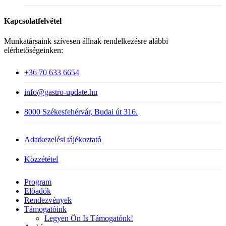
Kapcsolatfelvétel
Munkatársaink szívesen állnak rendelkezésre alábbi
elérhetőségeinken:
+36 70 633 6654
info@gastro-update.hu
8000 Székesfehérvár, Budai út 316.
Adatkezelési tájékoztató
Közzététel
Close
Program
Menu
Előadók
Rendezvények
Támogatóink
Legyen Ön Is Támogatónk!