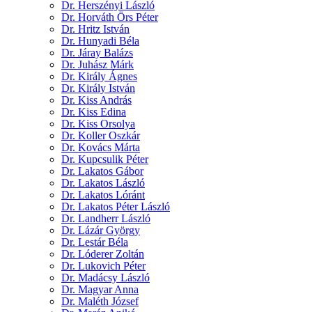
Dr. Herszényi László
Dr. Horváth Örs Péter
Dr. Hritz István
Dr. Hunyadi Béla
Dr. Járay Balázs
Dr. Juhász Márk
Dr. Király Ágnes
Dr. Király István
Dr. Kiss András
Dr. Kiss Edina
Dr. Kiss Orsolya
Dr. Koller Oszkár
Dr. Kovács Márta
Dr. Kupcsulik Péter
Dr. Lakatos Gábor
Dr. Lakatos László
Dr. Lakatos Lóránt
Dr. Lakatos Péter László
Dr. Landherr László
Dr. Lázár György
Dr. Lestár Béla
Dr. Lóderer Zoltán
Dr. Lukovich Péter
Dr. Madácsy László
Dr. Magyar Anna
Dr. Maléth József