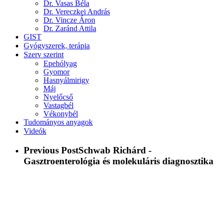
Dr. Vasas Béla
Dr. Vereczkei András
Dr. Vincze Áron
Dr. Zaránd Attila
GIST
Gyógyszerek, terápia
Szerv szerint
Epehólyag
Gyomor
Hasnyálmirigy
Máj
Nyelőcső
Vastagbél
Vékonybél
Tudományos anyagok
Videók
Previous Post
Schwab Richárd -
Gasztroenterológia és molekuláris diagnosztika