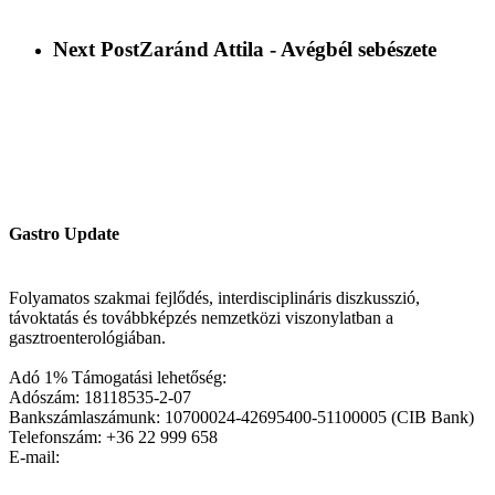
Next Post
Zaránd Attila - Avégbél sebészete
Gastro Update
Folyamatos szakmai fejlődés, interdisciplináris diszkusszió,
távoktatás és továbbképzés nemzetközi viszonylatban a
gasztroenterológiában.
Adó 1% Támogatási lehetőség:
Adószám: 18118535-2-07
Bankszámlaszámunk: 10700024-42695400-51100005 (CIB Bank)
Telefonszám: +36 22 999 658
E-mail: