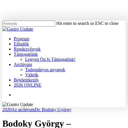
Skip
to
main
content
Hit enter to search or ESC to close
Close
Search
Menu
Program
Előadók
Rendezvények
Támogatóink
Legyen Ön Is Támogatónk!
Archívum
Tudományos anyagok
Videók
Bejelentkezés
2026 ONLINE
Menu
2020
Az archívum
Dr. Bodoky György
Bodoky György –