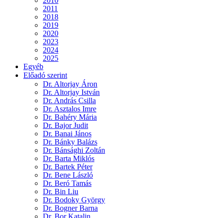
2010
2011
2018
2019
2020
2023
2024
2025
Egyéb
Előadó szerint
Dr. Altorjay Áron
Dr. Altorjay István
Dr. András Csilla
Dr. Asztalos Imre
Dr. Bahéry Mária
Dr. Bajor Judit
Dr. Banai János
Dr. Bánky Balázs
Dr. Bánsághi Zoltán
Dr. Barta Miklós
Dr. Bartek Péter
Dr. Bene László
Dr. Beró Tamás
Dr. Bin Liu
Dr. Bodoky György
Dr. Bogner Barna
Dr. Bor Katalin