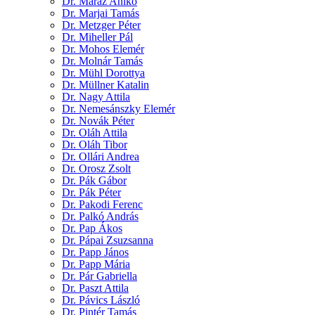
Dr. Maráz Anikó
Dr. Marjai Tamás
Dr. Metzger Péter
Dr. Miheller Pál
Dr. Mohos Elemér
Dr. Molnár Tamás
Dr. Mühl Dorottya
Dr. Müllner Katalin
Dr. Nagy Attila
Dr. Nemesánszky Elemér
Dr. Novák Péter
Dr. Oláh Attila
Dr. Oláh Tibor
Dr. Ollári Andrea
Dr. Orosz Zsolt
Dr. Pák Gábor
Dr. Pák Péter
Dr. Pakodi Ferenc
Dr. Palkó András
Dr. Pap Ákos
Dr. Pápai Zsuzsanna
Dr. Papp János
Dr. Papp Mária
Dr. Pár Gabriella
Dr. Paszt Attila
Dr. Pávics László
Dr. Pintér Tamás