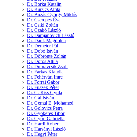
Dr. Borka Katalin
Dr. Bursics Attila
Dr. Buzás György Miklós
Dr. Cserepes Éva
Dr. Csiki Zoltán
Dr. Czakó László
Dr. Damjanovich László
Dr. Dank Magdolna
Dr. Demeter Pál
Dr. Dobó István
Dr. Döbrönte Zoltán
Dr. Doros Attila
Dr. Dubravcsik Zsolt
Dr. Farkas Klaudia
Dr. Fehérvári Imre
Dr. Forrai Gábor
Dr. Fuszek Péter
Dr. G. Kiss Gyula
Dr. Gál István
Dr. Gemal E. Mohamed
Dr. Golovics Petra
Dr. Gyökeres Tibor
Dr. Győri Gabriella
Dr. Hardi Róbert
Dr. Harsányi László
Dr. Hegyi Péter