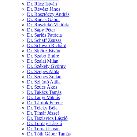
Dr. Rácz István
Dr. Révész János
Dr. Rosztóczy András
Dr. Rudas Gábor
Dr. Ruszinkó Viktória
Dr. Sápy Péter
Dr. Sarlós Patrícia
Dr. Schaff Zsuzsa
Dr. Schwab Richárd
Dr. Sipőcz István
Dr. Szabó Endre
Dr. Szalai Milán
Dr. Székely György
Dr. Szepes Attila
Dr. Szepes Zoltán
Dr. Szijártó Attila
Dr. Szücs Ákos
Dr. Takács Tamás
Dr. Tanyi Miklós
Dr. Tárnok Ferenc
Dr. Teleky Béla
Dr. Tímár József
Dr. Tiszlavicz László
Dr. Torday László
Dr. Tornai István
Dr. Tóth Gábor Tamás