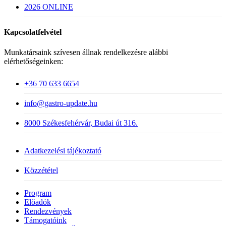
2026 ONLINE
Kapcsolatfelvétel
Munkatársaink szívesen állnak rendelkezésre alábbi
elérhetőségeinken:
+36 70 633 6654
info@gastro-update.hu
8000 Székesfehérvár, Budai út 316.
Adatkezelési tájékoztató
Közzététel
Close
Program
Menu
Előadók
Rendezvények
Támogatóink