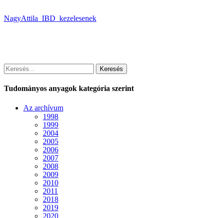
NagyAttila_IBD_kezelesenek
Keresés
Tudományos anyagok kategória szerint
Az archívum
1998
1999
2004
2005
2006
2007
2008
2009
2010
2011
2018
2019
2020