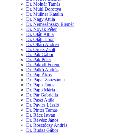
Dr. Molnár Tamás
Dr. Mühl Dorottya
Dr. Müllner Katalin
Dr. Nagy Attila
Dr. Nemesánszky Elemér
Dr. Novák Péter
Dr. Oláh Attila
Dr. Oláh Tibor
Dr. Ollári Andrea
Dr. Orosz Zsolt
Dr. Pák Gábor
Dr. Pák Péter
Dr. Pakodi Ferenc
Dr. Palkó András
Dr. Pap Ákos
Dr. Pápai Zsuzsanna
Dr. Papp János
Dr. Papp Mária
Dr. Pár Gabriella
Dr. Paszt Attila
Dr. Pávics László
Dr. Pintér Tamás
Dr. Rácz István
Dr. Révész János
Dr. Rosztóczy András
Dr. Rudas Gábor