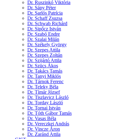
Dr. Ruszinkó Viktória
Dr. Sápy Péter
Dr. Sarlós Patrícia
Dr. Schaff Zsuzsa
Dr. Schwab Richárd
Dr. Sipőcz István
Dr. Szabó Endre
Dr. Szalai Milán
Dr. Székely György
Dr. Szepes Attila
Dr. Szepes Zoltán
Dr. Szijártó Attila
Dr. Szücs Ákos
Dr. Takács Tamás
Dr. Tanyi Miklós
Dr. Tárnok Ferenc
Dr. Teleky Béla
Dr. Tímár József
Dr. Tiszlavicz László
Dr. Torday László
Dr. Tornai István
Dr. Tóth Gábor Tamás
Dr. Vasas Béla
Dr. Vereczkei András
Dr. Vincze Áron
Dr. Zaránd Attila