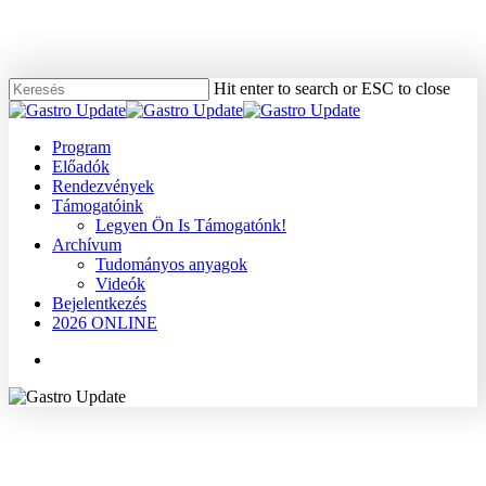
Skip
to
main
content
Hit enter to search or ESC to close
Close
Search
Menu
Program
Előadók
Rendezvények
Támogatóink
Legyen Ön Is Támogatónk!
Archívum
Tudományos anyagok
Videók
Bejelentkezés
2026 ONLINE
Menu
2007
Dr. Nagy Attila
Tudományos anyagok