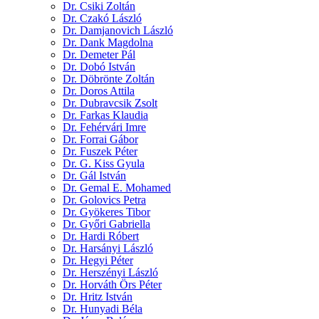
Dr. Csiki Zoltán
Dr. Czakó László
Dr. Damjanovich László
Dr. Dank Magdolna
Dr. Demeter Pál
Dr. Dobó István
Dr. Döbrönte Zoltán
Dr. Doros Attila
Dr. Dubravcsik Zsolt
Dr. Farkas Klaudia
Dr. Fehérvári Imre
Dr. Forrai Gábor
Dr. Fuszek Péter
Dr. G. Kiss Gyula
Dr. Gál István
Dr. Gemal E. Mohamed
Dr. Golovics Petra
Dr. Gyökeres Tibor
Dr. Győri Gabriella
Dr. Hardi Róbert
Dr. Harsányi László
Dr. Hegyi Péter
Dr. Herszényi László
Dr. Horváth Örs Péter
Dr. Hritz István
Dr. Hunyadi Béla