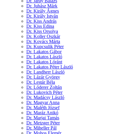
Dr. Járay Balázs
Dr. Juhász Márk
Dr. Király Ágnes
Dr. Király István
Dr. Kiss András
Dr. Kiss Edina
Dr. Kiss Orsolya
Dr. Koller Oszkár
Dr. Kovács Márta
Dr. Kupcsulik Péter
Dr. Lakatos Gábor
Dr. Lakatos László
Dr. Lakatos Lóránt
Dr. Lakatos Péter László
Dr. Landherr László
Dr. Lázár György
Dr. Lestár Béla
Dr. Lóderer Zoltán
Dr. Lukovich Péter
Dr. Madácsy László
Dr. Magyar Anna
Dr. Maléth József
Dr. Maráz Anikó
Dr. Marjai Tamás
Dr. Metzger Péter
Dr. Miheller Pál
Dr. Mohos Elemér