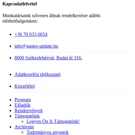
Kapcsolatfelvétel
Munkatársaink szívesen állnak rendelkezésre alábbi
elérhetőségeinken:
+36 70 633 6654
info@gastro-update.hu
8000 Székesfehérvár, Budai út 316.
Adatkezelési tájékoztató
Közzététel
Close
Program
Menu
Előadók
Rendezvények
Támogatóink
Legyen Ön Is Támogatónk!
Archívum
Tudományos anyagok