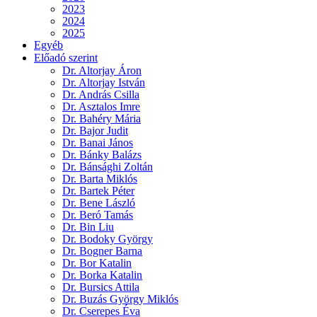
2023
2024
2025
Egyéb
Előadó szerint
Dr. Altorjay Áron
Dr. Altorjay István
Dr. András Csilla
Dr. Asztalos Imre
Dr. Bahéry Mária
Dr. Bajor Judit
Dr. Banai János
Dr. Bánky Balázs
Dr. Bánsághi Zoltán
Dr. Barta Miklós
Dr. Bartek Péter
Dr. Bene László
Dr. Beró Tamás
Dr. Bin Liu
Dr. Bodoky György
Dr. Bogner Barna
Dr. Bor Katalin
Dr. Borka Katalin
Dr. Bursics Attila
Dr. Buzás György Miklós
Dr. Cserepes Éva