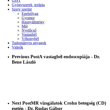
GIST
Gyógyszerek, terápia
Szerv szerint
Epehólyag
Gyomor
Hasnyálmirigy
Máj
Nyelőcső
Vastagbél
Vékonybél
Tudományos anyagok
Videók
Previous Post
A vastagbél endoscopiája - Dr.
Bene László
Next Post
MR vizsgálatok Crohn betegség (CD)
esetén - Dr. Rudas Gábor