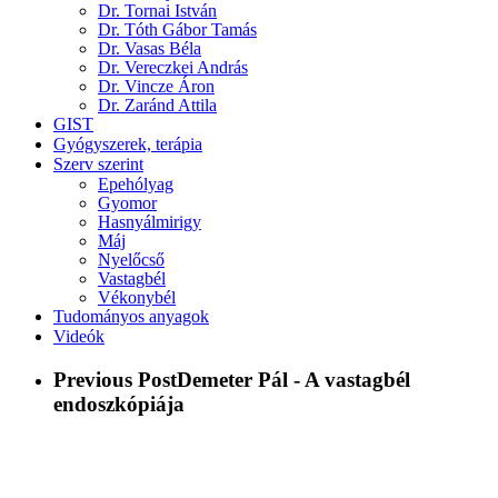
Dr. Tornai István
Dr. Tóth Gábor Tamás
Dr. Vasas Béla
Dr. Vereczkei András
Dr. Vincze Áron
Dr. Zaránd Attila
GIST
Gyógyszerek, terápia
Szerv szerint
Epehólyag
Gyomor
Hasnyálmirigy
Máj
Nyelőcső
Vastagbél
Vékonybél
Tudományos anyagok
Videók
Previous Post
Demeter Pál - A vastagbél
endoszkópiája