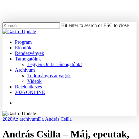
Skip
to
main
content
Hit enter to search or ESC to close
Close
Search
Menu
Program
Előadók
Rendezvények
Támogatóink
Legyen Ön Is Támogatónk!
Archívum
Tudományos anyagok
Videók
Bejelentkezés
2026 ONLINE
Menu
2020
Az archívum
Dr. András Csilla
András Csilla – Máj, epeutak,