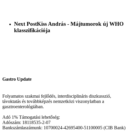
Next Post
Kiss András - Májtumorok új WHO
klasszifikációja
Gastro Update
Folyamatos szakmai fejlődés, interdisciplináris diszkusszió,
távoktatás és továbbképzés nemzetközi viszonylatban a
gasztroenterológiában.
Adó 1% Támogatási lehetőség:
Adószám: 18118535-2-07
Bankszámlaszámunk: 10700024-42695400-51100005 (CIB Bank)