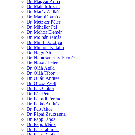
Dr. Magyar Anna
Dr. Maléth József
Dr. Maráz Anikó
Dr. Marjai Tamás
Dr. Metzger Péter
Dr. Miheller Pál
Dr. Mohos Elemér
Dr. Molnár Tamás
Dr. Mühl Dorottya
Dr. Müllner Katalin
Dr. Nagy Attila
Dr. Nemesánszky Elemér
Dr. Novák Péter
Dr. Oláh Attila
Dr. Oláh Tibor
Dr. Ollári Andrea
Dr. Orosz Zsolt
Dr. Pák Gábor
Dr. Pák Péter
Dr. Pakodi Ferenc
Dr. Palkó András
Dr. Pap Ákos
Dr. Pápai Zsuzsanna
Dr. Papp János
Dr. Papp Mária
Dr. Pár Gabriella
Dr. Paszt Attila