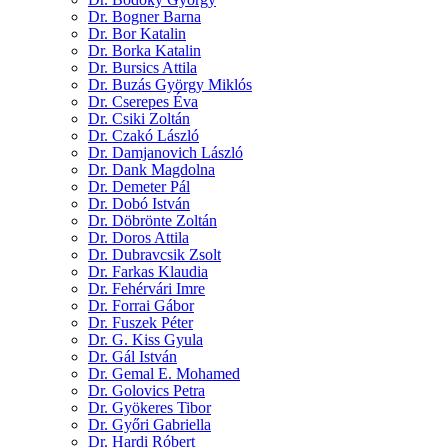
Dr. Bogner Barna
Dr. Bor Katalin
Dr. Borka Katalin
Dr. Bursics Attila
Dr. Buzás György Miklós
Dr. Cserepes Éva
Dr. Csiki Zoltán
Dr. Czakó László
Dr. Damjanovich László
Dr. Dank Magdolna
Dr. Demeter Pál
Dr. Dobó István
Dr. Döbrönte Zoltán
Dr. Doros Attila
Dr. Dubravcsik Zsolt
Dr. Farkas Klaudia
Dr. Fehérvári Imre
Dr. Forrai Gábor
Dr. Fuszek Péter
Dr. G. Kiss Gyula
Dr. Gál István
Dr. Gemal E. Mohamed
Dr. Golovics Petra
Dr. Gyökeres Tibor
Dr. Győri Gabriella
Dr. Hardi Róbert