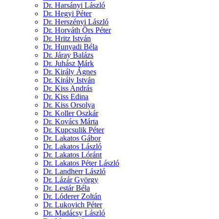
Dr. Harsányi László
Dr. Hegyi Péter
Dr. Herszényi László
Dr. Horváth Örs Péter
Dr. Hritz István
Dr. Hunyadi Béla
Dr. Járay Balázs
Dr. Juhász Márk
Dr. Király Ágnes
Dr. Király István
Dr. Kiss András
Dr. Kiss Edina
Dr. Kiss Orsolya
Dr. Koller Oszkár
Dr. Kovács Márta
Dr. Kupcsulik Péter
Dr. Lakatos Gábor
Dr. Lakatos László
Dr. Lakatos Lóránt
Dr. Lakatos Péter László
Dr. Landherr László
Dr. Lázár György
Dr. Lestár Béla
Dr. Lóderer Zoltán
Dr. Lukovich Péter
Dr. Madácsy László