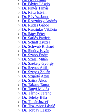
Dr. Pávics László
Dr. Pintér Tamás
Dr. Rácz István
Dr. Révész János
Dr. Rosztóczy András
Dr. Rudas Gábor
Dr. Ruszinkó Viktória
Dr. Sápy Péter
Dr. Sarlós Patrícia
Dr. Schaff Zsuzsa
Dr. Schwab Richárd
Dr. Sipőcz István
Dr. Szabó Endre
Dr. Szalai Milán
Dr. Székely György
Dr. Szepes Attila
Dr. Szepes Zoltán
Dr. Szijártó Attila
Dr. Szücs Ákos
Dr. Takács Tamás
Dr. Tanyi Miklós
Dr. Tárnok Ferenc
Dr. Teleky Béla
Dr. Tímár József
Dr. Tiszlavicz László
Dr. Torday László