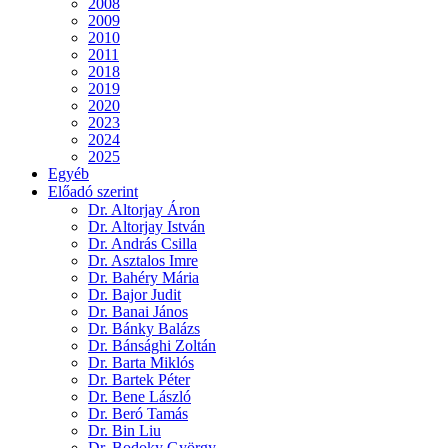
2008
2009
2010
2011
2018
2019
2020
2023
2024
2025
Egyéb
Előadó szerint
Dr. Altorjay Áron
Dr. Altorjay István
Dr. András Csilla
Dr. Asztalos Imre
Dr. Bahéry Mária
Dr. Bajor Judit
Dr. Banai János
Dr. Bánky Balázs
Dr. Bánsághi Zoltán
Dr. Barta Miklós
Dr. Bartek Péter
Dr. Bene László
Dr. Beró Tamás
Dr. Bin Liu
Dr. Bodoky György