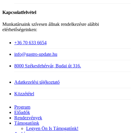
Kapcsolatfelvétel
Munkatársaink szívesen állnak rendelkezésre alábbi
elérhetőségeinken:
+36 70 633 6654
info@gastro-update.hu
8000 Székesfehérvár, Budai út 316.
Adatkezelési tájékoztató
Közzététel
Close
Program
Menu
Előadók
Rendezvények
Támogatóink
Legyen Ön Is Támogatónk!