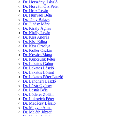
Dr. Herszényi László
Dr. Horváth Örs Péter
Dr. Hritz István
Dr. Hunyadi Béla
Dr. Járay Balázs
Dr. Juhász Márk
Dr. Király Ágnes
Dr. Király István
Dr. Kiss András
Dr. Kiss Edina
Dr. Kiss Orsolya
Dr. Koller Oszkár
Dr. Kovács Márta
Dr. Kupcsulik Péter
Dr. Lakatos Gábor
Dr. Lakatos László
Dr. Lakatos Lóránt
Dr. Lakatos Péter László
Dr. Landherr László
Dr. Lázár György
Dr. Lestár Béla
Dr. Lóderer Zoltán
Dr. Lukovich Péter
Dr. Madácsy László
Dr. Magyar Anna
Dr. Maléth József