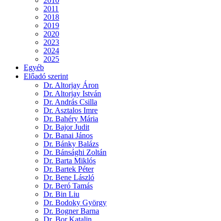
2010
2011
2018
2019
2020
2023
2024
2025
Egyéb
Előadó szerint
Dr. Altorjay Áron
Dr. Altorjay István
Dr. András Csilla
Dr. Asztalos Imre
Dr. Bahéry Mária
Dr. Bajor Judit
Dr. Banai János
Dr. Bánky Balázs
Dr. Bánsághi Zoltán
Dr. Barta Miklós
Dr. Bartek Péter
Dr. Bene László
Dr. Beró Tamás
Dr. Bin Liu
Dr. Bodoky György
Dr. Bogner Barna
Dr. Bor Katalin