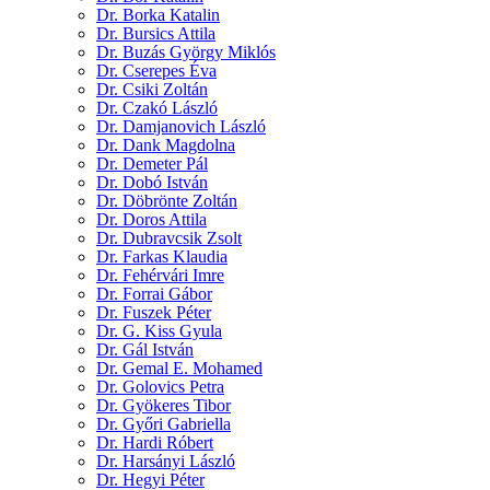
Dr. Borka Katalin
Dr. Bursics Attila
Dr. Buzás György Miklós
Dr. Cserepes Éva
Dr. Csiki Zoltán
Dr. Czakó László
Dr. Damjanovich László
Dr. Dank Magdolna
Dr. Demeter Pál
Dr. Dobó István
Dr. Döbrönte Zoltán
Dr. Doros Attila
Dr. Dubravcsik Zsolt
Dr. Farkas Klaudia
Dr. Fehérvári Imre
Dr. Forrai Gábor
Dr. Fuszek Péter
Dr. G. Kiss Gyula
Dr. Gál István
Dr. Gemal E. Mohamed
Dr. Golovics Petra
Dr. Gyökeres Tibor
Dr. Győri Gabriella
Dr. Hardi Róbert
Dr. Harsányi László
Dr. Hegyi Péter