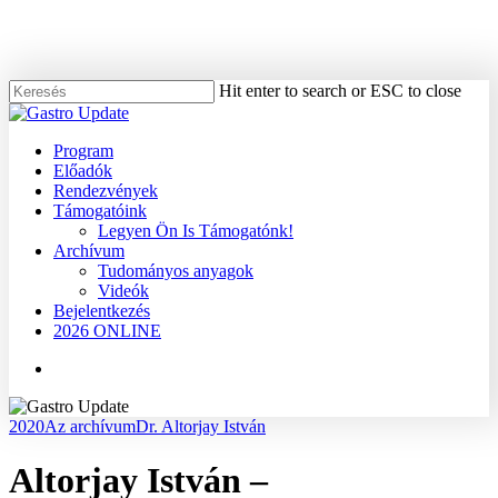
Skip
to
main
content
Hit enter to search or ESC to close
Close
Search
Menu
Program
Előadók
Rendezvények
Támogatóink
Legyen Ön Is Támogatónk!
Archívum
Tudományos anyagok
Videók
Bejelentkezés
2026 ONLINE
Menu
2020
Az archívum
Dr. Altorjay István
Altorjay István –