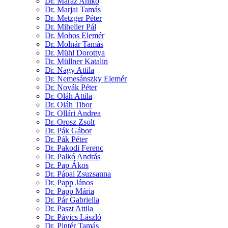
Dr. Maráz Anikó
Dr. Marjai Tamás
Dr. Metzger Péter
Dr. Miheller Pál
Dr. Mohos Elemér
Dr. Molnár Tamás
Dr. Mühl Dorottya
Dr. Müllner Katalin
Dr. Nagy Attila
Dr. Nemesánszky Elemér
Dr. Novák Péter
Dr. Oláh Attila
Dr. Oláh Tibor
Dr. Ollári Andrea
Dr. Orosz Zsolt
Dr. Pák Gábor
Dr. Pák Péter
Dr. Pakodi Ferenc
Dr. Palkó András
Dr. Pap Ákos
Dr. Pápai Zsuzsanna
Dr. Papp János
Dr. Papp Mária
Dr. Pár Gabriella
Dr. Paszt Attila
Dr. Pávics László
Dr. Pintér Tamás