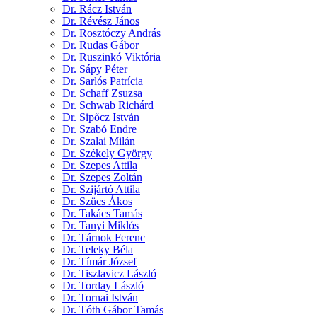
Dr. Rácz István
Dr. Révész János
Dr. Rosztóczy András
Dr. Rudas Gábor
Dr. Ruszinkó Viktória
Dr. Sápy Péter
Dr. Sarlós Patrícia
Dr. Schaff Zsuzsa
Dr. Schwab Richárd
Dr. Sipőcz István
Dr. Szabó Endre
Dr. Szalai Milán
Dr. Székely György
Dr. Szepes Attila
Dr. Szepes Zoltán
Dr. Szijártó Attila
Dr. Szücs Ákos
Dr. Takács Tamás
Dr. Tanyi Miklós
Dr. Tárnok Ferenc
Dr. Teleky Béla
Dr. Tímár József
Dr. Tiszlavicz László
Dr. Torday László
Dr. Tornai István
Dr. Tóth Gábor Tamás