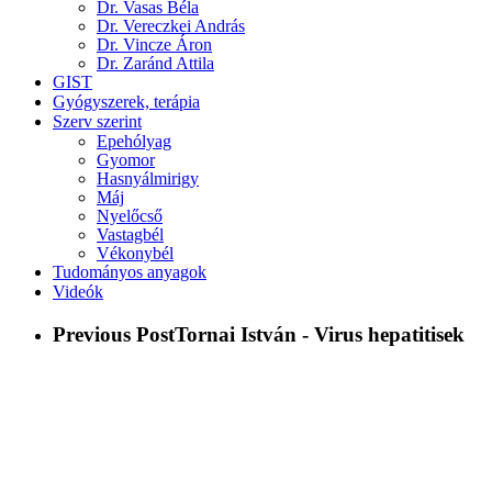
Dr. Vasas Béla
Dr. Vereczkei András
Dr. Vincze Áron
Dr. Zaránd Attila
GIST
Gyógyszerek, terápia
Szerv szerint
Epehólyag
Gyomor
Hasnyálmirigy
Máj
Nyelőcső
Vastagbél
Vékonybél
Tudományos anyagok
Videók
Previous Post
Tornai István - Virus hepatitisek