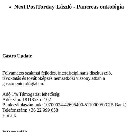
Next Post
Torday László - Pancreas onkológia
Gastro Update
Folyamatos szakmai fejlődés, interdisciplináris diszkusszió,
távoktatás és továbbképzés nemzetközi viszonylatban a
gasztroenterológiában.
Adó 1% Támogatási lehetőség:
Adószám: 18118535-2-07
Bankszámlaszámunk: 10700024-42695400-51100005 (CIB Bank)
Telefonszám: +36 22 999 658
E-mail: