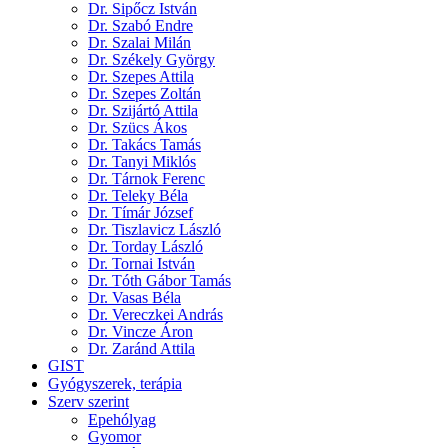
Dr. Sipőcz István
Dr. Szabó Endre
Dr. Szalai Milán
Dr. Székely György
Dr. Szepes Attila
Dr. Szepes Zoltán
Dr. Szijártó Attila
Dr. Szücs Ákos
Dr. Takács Tamás
Dr. Tanyi Miklós
Dr. Tárnok Ferenc
Dr. Teleky Béla
Dr. Tímár József
Dr. Tiszlavicz László
Dr. Torday László
Dr. Tornai István
Dr. Tóth Gábor Tamás
Dr. Vasas Béla
Dr. Vereczkei András
Dr. Vincze Áron
Dr. Zaránd Attila
GIST
Gyógyszerek, terápia
Szerv szerint
Epehólyag
Gyomor