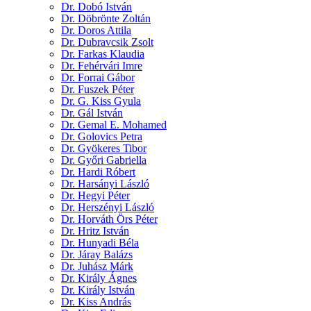
Dr. Dobó István
Dr. Döbrönte Zoltán
Dr. Doros Attila
Dr. Dubravcsik Zsolt
Dr. Farkas Klaudia
Dr. Fehérvári Imre
Dr. Forrai Gábor
Dr. Fuszek Péter
Dr. G. Kiss Gyula
Dr. Gál István
Dr. Gemal E. Mohamed
Dr. Golovics Petra
Dr. Gyökeres Tibor
Dr. Győri Gabriella
Dr. Hardi Róbert
Dr. Harsányi László
Dr. Hegyi Péter
Dr. Herszényi László
Dr. Horváth Örs Péter
Dr. Hritz István
Dr. Hunyadi Béla
Dr. Járay Balázs
Dr. Juhász Márk
Dr. Király Ágnes
Dr. Király István
Dr. Kiss András