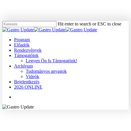
Skip
to
main
content
Hit enter to search or ESC to close
Close
Search
Menu
Program
Előadók
Rendezvények
Támogatóink
Legyen Ön Is Támogatónk!
Archívum
Tudományos anyagok
Videók
Bejelentkezés
2026 ONLINE
Menu
1999
Nyelőcső
Tudományos anyagok