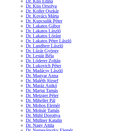
Dr. Kiss Edina
Dr. Kiss Orsolya
Dr. Koller Oszkár
Dr. Kovács Márta
Dr. Kupcsulik Péter
Dr. Lakatos Gábor
Dr. Lakatos László
Dr. Lakatos Lóránt
Dr. Lakatos Péter László
Dr. Landherr László
Dr. Lázár György
Dr. Lestár Béla
Dr. Lóderer Zoltán
Dr. Lukovich Péter
Dr. Madácsy László
Dr. Magyar Anna
Dr. Maléth József
Dr. Maráz Anikó
Dr. Marjai Tamás
Dr. Metzger Péter
Dr. Miheller Pál
Dr. Mohos Elemér
Dr. Molnár Tamás
Dr. Mühl Dorottya
Dr. Müllner Katalin
Dr. Nagy Attila
Dr. Nemesánszky Elemér