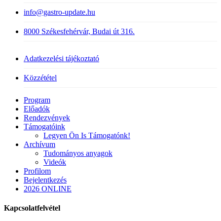
info@gastro-update.hu
8000 Székesfehérvár, Budai út 316.
Adatkezelési tájékoztató
Közzététel
Close
Program
Menu
Előadók
Rendezvények
Támogatóink
Legyen Ön Is Támogatónk!
Archívum
Tudományos anyagok
Videók
Profilom
Bejelentkezés
2026 ONLINE
Kapcsolatfelvétel