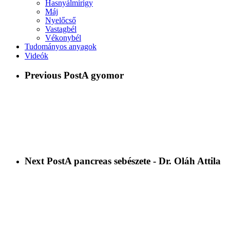
Hasnyálmirigy
Máj
Nyelőcső
Vastagbél
Vékonybél
Tudományos anyagok
Videók
Previous Post
A gyomor
Next Post
A pancreas sebészete - Dr. Oláh Attila