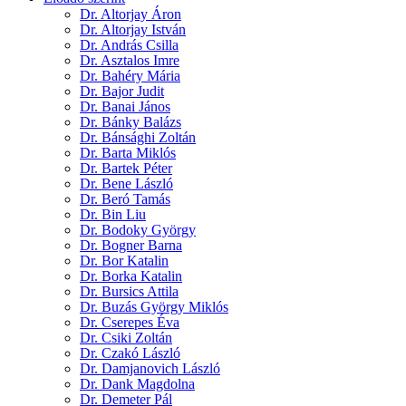
Dr. Altorjay Áron
Dr. Altorjay István
Dr. András Csilla
Dr. Asztalos Imre
Dr. Bahéry Mária
Dr. Bajor Judit
Dr. Banai János
Dr. Bánky Balázs
Dr. Bánsághi Zoltán
Dr. Barta Miklós
Dr. Bartek Péter
Dr. Bene László
Dr. Beró Tamás
Dr. Bin Liu
Dr. Bodoky György
Dr. Bogner Barna
Dr. Bor Katalin
Dr. Borka Katalin
Dr. Bursics Attila
Dr. Buzás György Miklós
Dr. Cserepes Éva
Dr. Csiki Zoltán
Dr. Czakó László
Dr. Damjanovich László
Dr. Dank Magdolna
Dr. Demeter Pál