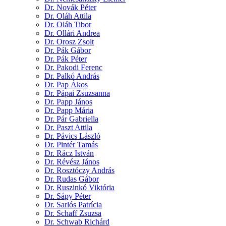
Dr. Novák Péter
Dr. Oláh Attila
Dr. Oláh Tibor
Dr. Ollári Andrea
Dr. Orosz Zsolt
Dr. Pák Gábor
Dr. Pák Péter
Dr. Pakodi Ferenc
Dr. Palkó András
Dr. Pap Ákos
Dr. Pápai Zsuzsanna
Dr. Papp János
Dr. Papp Mária
Dr. Pár Gabriella
Dr. Paszt Attila
Dr. Pávics László
Dr. Pintér Tamás
Dr. Rácz István
Dr. Révész János
Dr. Rosztóczy András
Dr. Rudas Gábor
Dr. Ruszinkó Viktória
Dr. Sápy Péter
Dr. Sarlós Patrícia
Dr. Schaff Zsuzsa
Dr. Schwab Richárd