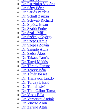
Dr. Ruszinkó Viktória
Dr. Sápy Péter
Dr. Sarlós Patrícia
Dr. Schaff Zsuzsa
Dr. Schwab Richárd
Dr. Sipőcz István
Dr. Szabó Endre
Dr. Szalai Milán
Dr. Székely György
Dr. Szepes Attila
Dr. Szepes Zoltán
Dr. Szijártó Attila
Dr. Szücs Ákos
Dr. Takács Tamás
Dr. Tanyi Miklós
Dr. Tárnok Ferenc
Dr. Teleky Béla
Dr. Tímár József
Dr. Tiszlavicz László
Dr. Torday László
Dr. Tornai István
Dr. Tóth Gábor Tamás
Dr. Vasas Béla
Dr. Vereczkei András
Dr. Vincze Áron
Dr. Zaránd Attila