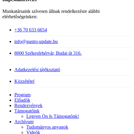
Munkatársaink szívesen állnak rendelkezésre alábbi
elérhetőségeinken:
+36 70 633 6654
info@gastro-update.hu
8000 Székesfehérvár, Budai út 316.
Adatkezelési tájékoztató
Közzététel
Close
Program
Menu
Előadók
Rendezvények
Támogatóink
Legyen Ön Is Támogatónk!
Archívum
Tudományos anyagok
Videók