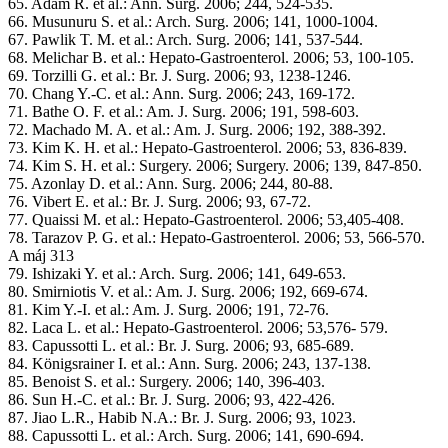
65. Adam R. et al.: Ann. Surg. 2006; 244, 524-535.
66. Musunuru S. et al.: Arch. Surg. 2006; 141, 1000-1004.
67. Pawlik T. M. et al.: Arch. Surg. 2006; 141, 537-544.
68. Melichar B. et al.: Hepato-Gastroenterol. 2006; 53, 100-105.
69. Torzilli G. et al.: Br. J. Surg. 2006; 93, 1238-1246.
70. Chang Y.-C. et al.: Ann. Surg. 2006; 243, 169-172.
71. Bathe O. F. et al.: Am. J. Surg. 2006; 191, 598-603.
72. Machado M. A. et al.: Am. J. Surg. 2006; 192, 388-392.
73. Kim K. H. et al.: Hepato-Gastroenterol. 2006; 53, 836-839.
74. Kim S. H. et al.: Surgery. 2006; Surgery. 2006; 139, 847-850.
75. Azonlay D. et al.: Ann. Surg. 2006; 244, 80-88.
76. Vibert E. et al.: Br. J. Surg. 2006; 93, 67-72.
77. Quaissi M. et al.: Hepato-Gastroenterol. 2006; 53,405-408.
78. Tarazov P. G. et al.: Hepato-Gastroenterol. 2006; 53, 566-570.
A máj 313
79. Ishizaki Y. et al.: Arch. Surg. 2006; 141, 649-653.
80. Smirniotis V. et al.: Am. J. Surg. 2006; 192, 669-674.
81. Kim Y.-I. et al.: Am. J. Surg. 2006; 191, 72-76.
82. Laca L. et al.: Hepato-Gastroenterol. 2006; 53,576- 579.
83. Capussotti L. et al.: Br. J. Surg. 2006; 93, 685-689.
84. Königsrainer I. et al.: Ann. Surg. 2006; 243, 137-138.
85. Benoist S. et al.: Surgery. 2006; 140, 396-403.
86. Sun H.-C. et al.: Br. J. Surg. 2006; 93, 422-426.
87. Jiao L.R., Habib N.A.: Br. J. Surg. 2006; 93, 1023.
88. Capussotti L. et al.: Arch. Surg. 2006; 141, 690-694.