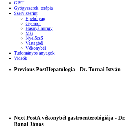
GIST
Gyógyszerek, terápia
Szerv szerint
Epehólyag
Gyomor
Hasnyálmirigy
Máj
Nyelőcső
Vastagbél
Vékonybél
Tudományos anyagok
Videók
Previous Post
Hepatologia - Dr. Tornai István
Next Post
A vékonybél gastroenterológiája - Dr.
Banai János