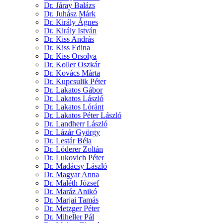
Dr. Járay Balázs
Dr. Juhász Márk
Dr. Király Ágnes
Dr. Király István
Dr. Kiss András
Dr. Kiss Edina
Dr. Kiss Orsolya
Dr. Koller Oszkár
Dr. Kovács Márta
Dr. Kupcsulik Péter
Dr. Lakatos Gábor
Dr. Lakatos László
Dr. Lakatos Lóránt
Dr. Lakatos Péter László
Dr. Landherr László
Dr. Lázár György
Dr. Lestár Béla
Dr. Lóderer Zoltán
Dr. Lukovich Péter
Dr. Madácsy László
Dr. Magyar Anna
Dr. Maléth József
Dr. Maráz Anikó
Dr. Marjai Tamás
Dr. Metzger Péter
Dr. Miheller Pál