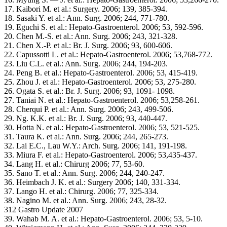
17. Kaibori M. et al.: Surgery. 2006; 139, 385-394.
18. Sasaki Y. et al.: Ann. Surg. 2006; 244, 771-780.
19. Eguchi S. et al.: Hepato-Gastroenterol. 2006; 53, 592-596.
20. Chen M.-S. et al.: Ann. Surg. 2006; 243, 321-328.
21. Chen X.-P. et al.: Br. J. Surg. 2006; 93, 600-606.
22. Capussotti L. et al.: Hepato-Gastroenterol. 2006; 53,768-772.
23. Liu C.L. et al.: Ann. Surg. 2006; 244, 194-203.
24. Peng B. et al.: Hepato-Gastroenterol. 2006; 53, 415-419.
25. Zhou J. et al.: Hepato-Gastroenterol. 2006; 53, 275-280.
26. Ogata S. et al.: Br. J. Surg. 2006; 93, 1091- 1098.
27. Taniai N. et al.: Hepato-Gastroenterol. 2006; 53,258-261.
28. Cherqui P. et al.: Ann. Surg. 2006; 243, 499-506.
29. Ng. K.K. et al.: Br. J. Surg. 2006; 93, 440-447.
30. Hotta N. et al.: Hepato-Gastroenterol. 2006; 53, 521-525.
31. Taura K. et al.: Ann. Surg. 2006; 244, 265-273.
32. Lai E.C., Lau W.Y.: Arch. Surg. 2006; 141, 191-198.
33. Miura F. et al.: Hepato-Gastroenterol. 2006; 53,435-437.
34. Lang H. et al.: Chirurg 2006; 77, 53-60.
35. Sano T. et al.: Ann. Surg. 2006; 244, 240-247.
36. Heimbach J. K. et al.: Surgery 2006; 140, 331-334.
37. Lango H. et al.: Chirurg. 2006; 77, 325-334.
38. Nagino M. et al.: Ann. Surg. 2006; 243, 28-32.
312 Gastro Update 2007
39. Wahab M. A. et al.: Hepato-Gastroenterol. 2006; 53, 5-10.