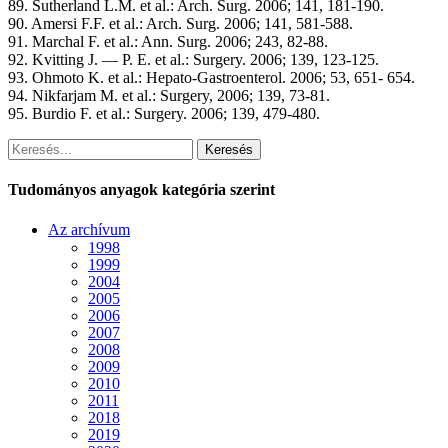
89. Sutherland L.M. et al.: Arch. Surg. 2006; 141, 181-190.
90. Amersi F.F. et al.: Arch. Surg. 2006; 141, 581-588.
91. Marchal F. et al.: Ann. Surg. 2006; 243, 82-88.
92. Kvitting J. — P. E. et al.: Surgery. 2006; 139, 123-125.
93. Ohmoto K. et al.: Hepato-Gastroenterol. 2006; 53, 651- 654.
94. Nikfarjam M. et al.: Surgery, 2006; 139, 73-81.
95. Burdio F. et al.: Surgery. 2006; 139, 479-480.
Keresés
Tudományos anyagok kategória szerint
Az archívum
1998
1999
2004
2005
2006
2007
2008
2009
2010
2011
2018
2019