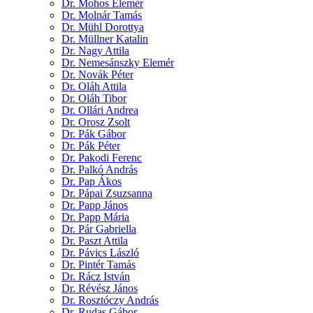
Dr. Mohos Elemér
Dr. Molnár Tamás
Dr. Mühl Dorottya
Dr. Müllner Katalin
Dr. Nagy Attila
Dr. Nemesánszky Elemér
Dr. Novák Péter
Dr. Oláh Attila
Dr. Oláh Tibor
Dr. Ollári Andrea
Dr. Orosz Zsolt
Dr. Pák Gábor
Dr. Pák Péter
Dr. Pakodi Ferenc
Dr. Palkó András
Dr. Pap Ákos
Dr. Pápai Zsuzsanna
Dr. Papp János
Dr. Papp Mária
Dr. Pár Gabriella
Dr. Paszt Attila
Dr. Pávics László
Dr. Pintér Tamás
Dr. Rácz István
Dr. Révész János
Dr. Rosztóczy András
Dr. Rudas Gábor