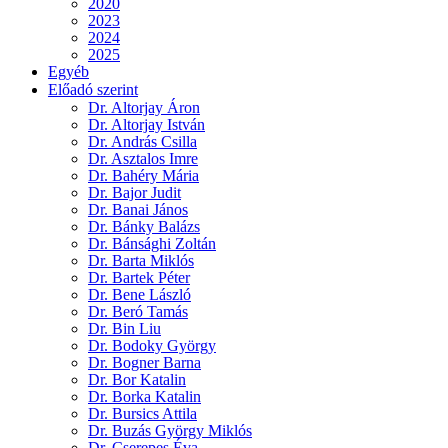
2020
2023
2024
2025
Egyéb
Előadó szerint
Dr. Altorjay Áron
Dr. Altorjay István
Dr. András Csilla
Dr. Asztalos Imre
Dr. Bahéry Mária
Dr. Bajor Judit
Dr. Banai János
Dr. Bánky Balázs
Dr. Bánsághi Zoltán
Dr. Barta Miklós
Dr. Bartek Péter
Dr. Bene László
Dr. Beró Tamás
Dr. Bin Liu
Dr. Bodoky György
Dr. Bogner Barna
Dr. Bor Katalin
Dr. Borka Katalin
Dr. Bursics Attila
Dr. Buzás György Miklós
Dr. Cserepes Éva