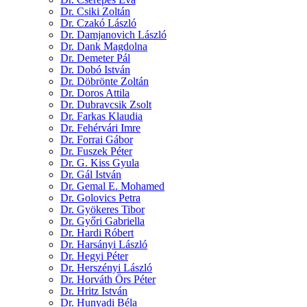
Dr. Csiki Zoltán
Dr. Czakó László
Dr. Damjanovich László
Dr. Dank Magdolna
Dr. Demeter Pál
Dr. Dobó István
Dr. Döbrönte Zoltán
Dr. Doros Attila
Dr. Dubravcsik Zsolt
Dr. Farkas Klaudia
Dr. Fehérvári Imre
Dr. Forrai Gábor
Dr. Fuszek Péter
Dr. G. Kiss Gyula
Dr. Gál István
Dr. Gemal E. Mohamed
Dr. Golovics Petra
Dr. Gyökeres Tibor
Dr. Győri Gabriella
Dr. Hardi Róbert
Dr. Harsányi László
Dr. Hegyi Péter
Dr. Herszényi László
Dr. Horváth Örs Péter
Dr. Hritz István
Dr. Hunyadi Béla