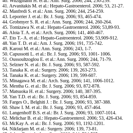
40. Witzigmann H. et al.: Ann. Surg. 2006; 244, 230-239.
41. Arvanitakis M. et al.: Hepato-Gastroenterol. 2006; 53, 21-27.
42. Manfredi S. et al.: Ann. Surg. 2006; 244, 254-259.
43. Leporrier J. et al.: Br. J. Surg. 2006; 93, 465-474.
44. Grobmyer S. R. et al.: Ann. Surg. 2006; 244, 260-264.
45. Tomizawa N. et al.: Hepato-Gastroenterol. 2006; 53,89-93.
46. Aloia T. A. et al.: Arch. Surg. 2006; 141, 460-467.
47. Eto T.- A. et al.: Hepato-Gastroenterol. 2006; 53,909-912.
48. Yan T. D. et al.: Am. J. Surg. 2006; 191, 735-742.
49. Karoui M. et al.: Ann. Surg. 2006; 243, 1-7.
50. Capussotti L. et al.: Br. J. Surg. 2006; 93, 1001- 1006.
51. Oussoultzoglou E. et al.: Ann. Surg. 2006; 244, 71-79.
52. Selzner N. et al.: Br. J. Surg. 2006; 93, 587-592.
53. Tanaka K. et al.: Surgery. 2006; 139, 263-273.
54. Tanaka K. et al.: Surgery. 2006; 139, 599-607.
55. Minagawa M. et al.: Arch. Surg. 2006; 141, 1006-1012.
56. Mentha G. et al.: Br. J. Surg. 2006; 93, 872-878.
57. Matsuoka H. et al.: Surgery. 2006; 140, 387-395.
58. Yan T.D. et al.: Br. J. Surg. 2006; 93, 854-859.
59. Farges O., Belghiti J. : Br. J. Surg. 2006; 93, 387-388.
60. Shaw I. M. et al.: Br. J. Surg. 2006; 93, 457-464.
61. Langenhoff B.S. et al.: Br. J. Surg. 2006; 93, 1007-1014.
62. Melichar B. et al.: Hepato-Gastroenterol. 2006; 53, 426-434.
63. McKay A. et al.: Br. J. Surg. 2006; 93, 1192-1201.
64. Nikfarjam M. et al.: Surgery. 2006; 139, 73-81.