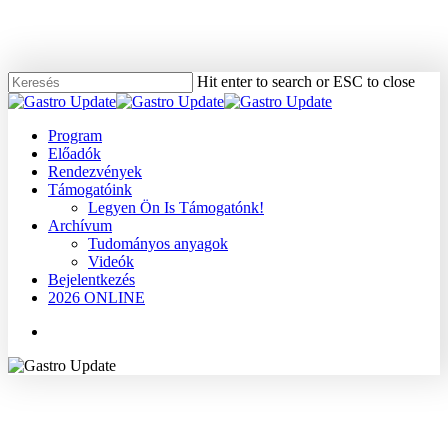
Skip
to
main
content
Hit enter to search or ESC to close
Close
Search
Menu
Program
Előadók
Rendezvények
Támogatóink
Legyen Ön Is Támogatónk!
Archívum
Tudományos anyagok
Videók
Bejelentkezés
2026 ONLINE
Menu
2007
Dr. Sápy Péter
Máj
Tudományos anyagok