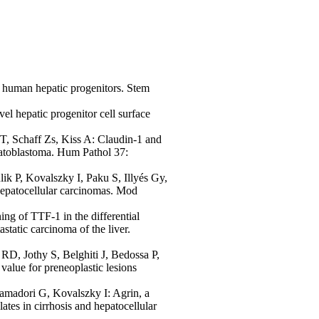
 human hepatic progenitors. Stem
 hepatic progenitor cell surface
T, Schaff Zs, Kiss A: Claudin-1 and
patoblastoma. Hum Pathol 37:
k P, Kovalszky I, Paku S, Illyés Gy,
 hepatocellular carcinomas. Mod
ng of TTF-1 in the differential
tatic carcinoma of the liver.
RD, Jothy S, Belghiti J, Bedossa P,
value for preneoplastic lesions
amadori G, Kovalszky I: Agrin, a
es in cirrhosis and hepatocellular