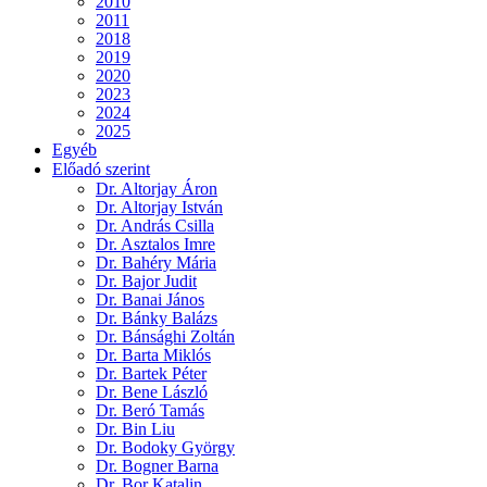
2010
2011
2018
2019
2020
2023
2024
2025
Egyéb
Előadó szerint
Dr. Altorjay Áron
Dr. Altorjay István
Dr. András Csilla
Dr. Asztalos Imre
Dr. Bahéry Mária
Dr. Bajor Judit
Dr. Banai János
Dr. Bánky Balázs
Dr. Bánsághi Zoltán
Dr. Barta Miklós
Dr. Bartek Péter
Dr. Bene László
Dr. Beró Tamás
Dr. Bin Liu
Dr. Bodoky György
Dr. Bogner Barna
Dr. Bor Katalin