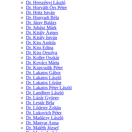
Dr. Herszényi László
Dr. Horváth Örs Péter
Dr. Hritz István
Dr. Hunyadi Béla
Dr. Járay Balázs
Dr. Juhász Márk
Dr. Király Ágnes
Dr. Király István
Dr. Kiss András
Dr. Kiss Edina
Dr. Kiss Orsolya
Dr. Koller Oszkár
Dr. Kovács Márta
Dr. Kupcsulik Péter
Dr. Lakatos Gábor
Dr. Lakatos László
Dr. Lakatos Lóránt
Dr. Lakatos Péter László
Dr. Landherr László
Dr. Lázár György
Dr. Lestár Béla
Dr. Lóderer Zoltán
Dr. Lukovich Péter
Dr. Madácsy László
Dr. Magyar Anna
Dr. Maléth József