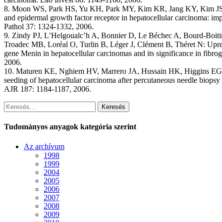
8. Moon WS, Park HS, Yu KH, Park MY, Kim KR, Jang KY, Kim JS, 
and epidermal growth factor receptor in hepatocellular carcinoma: im
Pathol 37: 1324-1332, 2006.
9. Zindy PJ, L’Helgoualc’h A, Bonnier D, Le Béchec A, Bourd-Boit
Troadec MB, Loréal O, Turlin B, Léger J, Clément B, Théret N: Upre
gene Menin in hepatocellular carcinomas and its significance in fibr
2006.
10. Maturen KE, Nghiem HV, Marrero JA, Hussain HK, Higgins EG,
seeding of hepatocellular carcinoma after percutaneous needle biopsy 
AJR 187: 1184-1187, 2006.
Keresés
Tudományos anyagok kategória szerint
Az archívum
1998
1999
2004
2005
2006
2007
2008
2009