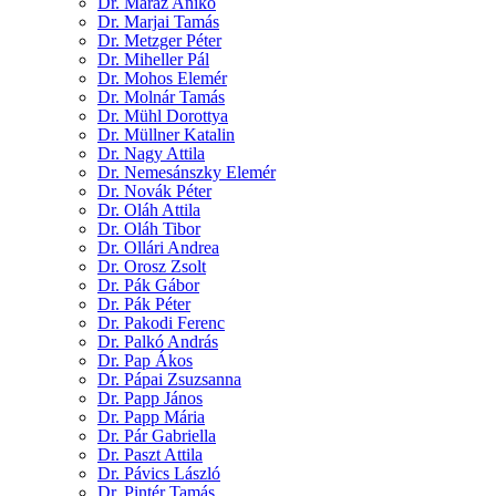
Dr. Maráz Anikó
Dr. Marjai Tamás
Dr. Metzger Péter
Dr. Miheller Pál
Dr. Mohos Elemér
Dr. Molnár Tamás
Dr. Mühl Dorottya
Dr. Müllner Katalin
Dr. Nagy Attila
Dr. Nemesánszky Elemér
Dr. Novák Péter
Dr. Oláh Attila
Dr. Oláh Tibor
Dr. Ollári Andrea
Dr. Orosz Zsolt
Dr. Pák Gábor
Dr. Pák Péter
Dr. Pakodi Ferenc
Dr. Palkó András
Dr. Pap Ákos
Dr. Pápai Zsuzsanna
Dr. Papp János
Dr. Papp Mária
Dr. Pár Gabriella
Dr. Paszt Attila
Dr. Pávics László
Dr. Pintér Tamás