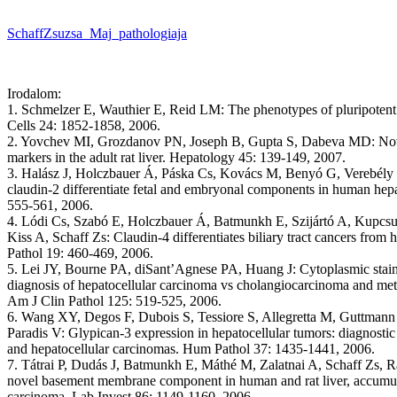
SchaffZsuzsa_Maj_pathologiaja
Irodalom:
1. Schmelzer E, Wauthier E, Reid LM: The phenotypes of pluripotent
Cells 24: 1852-1858, 2006.
2. Yovchev MI, Grozdanov PN, Joseph B, Gupta S, Dabeva MD: Novel
markers in the adult rat liver. Hepatology 45: 139-149, 2007.
3. Halász J, Holczbauer Á, Páska Cs, Kovács M, Benyó G, Verebély 
claudin-2 differentiate fetal and embryonal components in human he
555-561, 2006.
4. Lódi Cs, Szabó E, Holczbauer Á, Batmunkh E, Szijártó A, Kupcsuli
Kiss A, Schaff Zs: Claudin-4 differentiates biliary tract cancers from
Pathol 19: 460-469, 2006.
5. Lei JY, Bourne PA, diSant’Agnese PA, Huang J: Cytoplasmic staini
diagnosis of hepatocellular carcinoma vs cholangiocarcinoma and metas
Am J Clin Pathol 125: 519-525, 2006.
6. Wang XY, Degos F, Dubois S, Tessiore S, Allegretta M, Guttmann 
Paradis V: Glypican-3 expression in hepatocellular tumors: diagnostic 
and hepatocellular carcinomas. Hum Pathol 37: 1435-1441, 2006.
7. Tátrai P, Dudás J, Batmunkh E, Máthé M, Zalatnai A, Schaff Zs, R
novel basement membrane component in human and rat liver, accumulat
carcinoma. Lab Invest 86: 1149-1160, 2006.