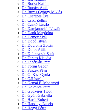
Dr. Borka Katalin
Dr. Bursics Attila
Dr. Buzás György Miklós
Dr. Cserepes Éva
Dr. Csiki Zoltán
Dr. Czakó László
Dr. Damjanovich László
Dr. Dank Magdolna
Dr. Demeter Pál
Dr. Dobó István
Dr. Döbrönte Zoltán
Dr. Doros Attila
Dr. Dubravcsik Zsolt
Dr. Farkas Klaudia
Dr. Fehérvári Imre
Dr. Forrai Gábor
Dr. Fuszek Péter
Dr. G. Kiss Gyula
Dr. Gál István
Dr. Gemal E. Mohamed
Dr. Golovics Petra
Dr. Gyökeres Tibor
Dr. Győri Gabriella
Dr. Hardi Róbert
Dr. Harsányi László
Dr. Hegyi Péter