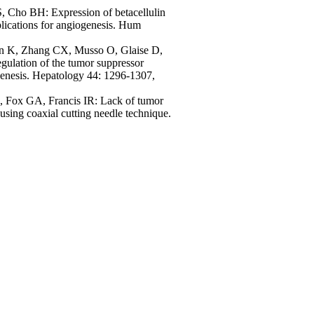
Cho BH: Expression of betacellulin
plications for angiogenesis. Hum
in K, Zhang CX, Musso O, Glaise D,
gulation of the tumor suppressor
ogenesis. Hepatology 44: 1296-1307,
 Fox GA, Francis IR: Lack of tumor
using coaxial cutting needle technique.