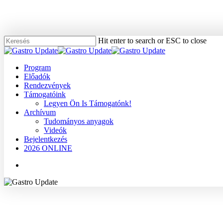
Skip
to
main
content
Hit enter to search or ESC to close
Close
Search
Menu
Program
Előadók
Rendezvények
Támogatóink
Legyen Ön Is Támogatónk!
Archívum
Tudományos anyagok
Videók
Bejelentkezés
2026 ONLINE
Menu