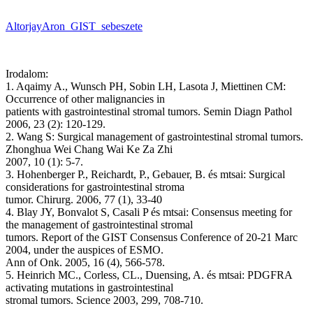
AltorjayAron_GIST_sebeszete
Irodalom:
1. Aqaimy A., Wunsch PH, Sobin LH, Lasota J, Miettinen CM:
Occurrence of other malignancies in
patients with gastrointestinal stromal tumors. Semin Diagn Pathol
2006, 23 (2): 120-129.
2. Wang S: Surgical management of gastrointestinal stromal tumors.
Zhonghua Wei Chang Wai Ke Za Zhi
2007, 10 (1): 5-7.
3. Hohenberger P., Reichardt, P., Gebauer, B. és mtsai: Surgical
considerations for gastrointestinal stroma
tumor. Chirurg. 2006, 77 (1), 33-40
4. Blay JY, Bonvalot S, Casali P és mtsai: Consensus meeting for
the management of gastrointestinal stromal
tumors. Report of the GIST Consensus Conference of 20-21 Marc
2004, under the auspices of ESMO.
Ann of Onk. 2005, 16 (4), 566-578.
5. Heinrich MC., Corless, CL., Duensing, A. és mtsai: PDGFRA
activating mutations in gastrointestinal
stromal tumors. Science 2003, 299, 708-710.