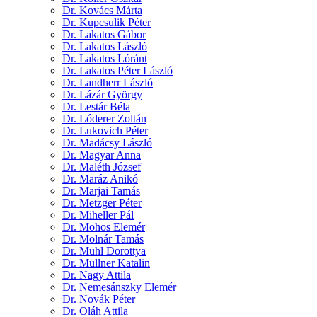
Dr. Kovács Márta
Dr. Kupcsulik Péter
Dr. Lakatos Gábor
Dr. Lakatos László
Dr. Lakatos Lóránt
Dr. Lakatos Péter László
Dr. Landherr László
Dr. Lázár György
Dr. Lestár Béla
Dr. Lóderer Zoltán
Dr. Lukovich Péter
Dr. Madácsy László
Dr. Magyar Anna
Dr. Maléth József
Dr. Maráz Anikó
Dr. Marjai Tamás
Dr. Metzger Péter
Dr. Miheller Pál
Dr. Mohos Elemér
Dr. Molnár Tamás
Dr. Mühl Dorottya
Dr. Müllner Katalin
Dr. Nagy Attila
Dr. Nemesánszky Elemér
Dr. Novák Péter
Dr. Oláh Attila