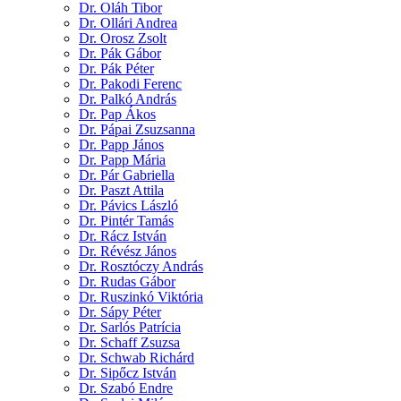
Dr. Oláh Tibor
Dr. Ollári Andrea
Dr. Orosz Zsolt
Dr. Pák Gábor
Dr. Pák Péter
Dr. Pakodi Ferenc
Dr. Palkó András
Dr. Pap Ákos
Dr. Pápai Zsuzsanna
Dr. Papp János
Dr. Papp Mária
Dr. Pár Gabriella
Dr. Paszt Attila
Dr. Pávics László
Dr. Pintér Tamás
Dr. Rácz István
Dr. Révész János
Dr. Rosztóczy András
Dr. Rudas Gábor
Dr. Ruszinkó Viktória
Dr. Sápy Péter
Dr. Sarlós Patrícia
Dr. Schaff Zsuzsa
Dr. Schwab Richárd
Dr. Sipőcz István
Dr. Szabó Endre