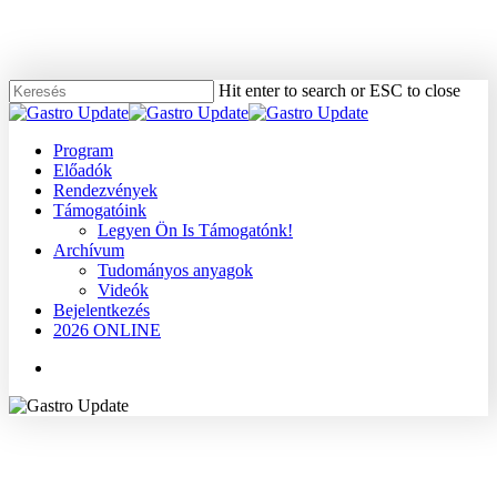
Skip
to
main
content
Hit enter to search or ESC to close
Close
Search
Menu
Program
Előadók
Rendezvények
Támogatóink
Legyen Ön Is Támogatónk!
Archívum
Tudományos anyagok
Videók
Bejelentkezés
2026 ONLINE
Menu
2007
Dr. Altorjay Áron
Gyomor