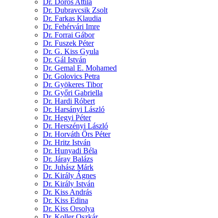
Dr. Doros Attila
Dr. Dubravcsik Zsolt
Dr. Farkas Klaudia
Dr. Fehérvári Imre
Dr. Forrai Gábor
Dr. Fuszek Péter
Dr. G. Kiss Gyula
Dr. Gál István
Dr. Gemal E. Mohamed
Dr. Golovics Petra
Dr. Gyökeres Tibor
Dr. Győri Gabriella
Dr. Hardi Róbert
Dr. Harsányi László
Dr. Hegyi Péter
Dr. Herszényi László
Dr. Horváth Örs Péter
Dr. Hritz István
Dr. Hunyadi Béla
Dr. Járay Balázs
Dr. Juhász Márk
Dr. Király Ágnes
Dr. Király István
Dr. Kiss András
Dr. Kiss Edina
Dr. Kiss Orsolya
Dr. Koller Oszkár