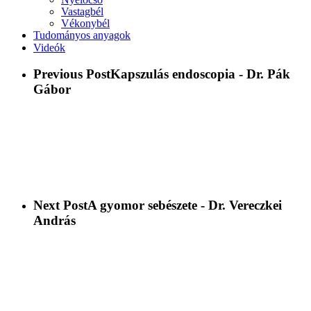
Vastagbél
Vékonybél
Tudományos anyagok
Videók
Previous Post
Kapszulás endoscopia - Dr. Pák
Gábor
Next Post
A gyomor sebészete - Dr. Vereczkei
András