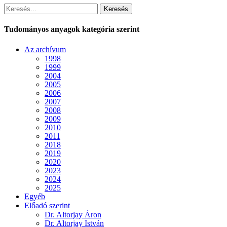
Keresés
Tudományos anyagok kategória szerint
Az archívum
1998
1999
2004
2005
2006
2007
2008
2009
2010
2011
2018
2019
2020
2023
2024
2025
Egyéb
Előadó szerint
Dr. Altorjay Áron
Dr. Altorjay István