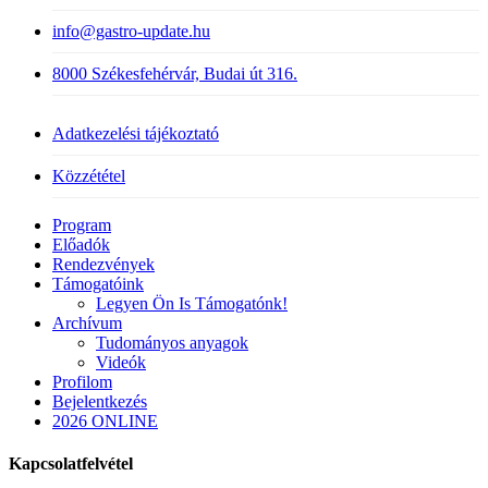
info@gastro-update.hu
8000 Székesfehérvár, Budai út 316.
Adatkezelési tájékoztató
Közzététel
Close
Program
Menu
Előadók
Rendezvények
Támogatóink
Legyen Ön Is Támogatónk!
Archívum
Tudományos anyagok
Videók
Profilom
Bejelentkezés
2026 ONLINE
Kapcsolatfelvétel