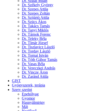
Dr. Szalai Milán
Dr. Székely György
Dr. Szepes Attila
Dr. Szepes Zoltán
Dr. Szijártó Attila
Dr. Szücs Ákos
Dr. Takács Tamás
Dr. Tanyi Miklós
Dr. Tárnok Ferenc
Dr. Teleky Béla
Dr. Tímár József
Dr. Tiszlavicz László
Dr. Torday László
Dr. Tornai István
Dr. Tóth Gábor Tamás
Dr. Vasas Béla
Dr. Vereczkei András
Dr. Vincze Áron
Dr. Zaránd Attila
GIST
Gyógyszerek, terápia
Szerv szerint
Epehólyag
Gyomor
Hasnyálmirigy
Máj
Nyelőcső