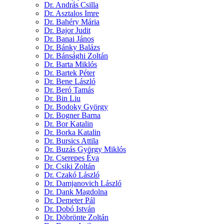
Dr. András Csilla
Dr. Asztalos Imre
Dr. Bahéry Mária
Dr. Bajor Judit
Dr. Banai János
Dr. Bánky Balázs
Dr. Bánsághi Zoltán
Dr. Barta Miklós
Dr. Bartek Péter
Dr. Bene László
Dr. Beró Tamás
Dr. Bin Liu
Dr. Bodoky György
Dr. Bogner Barna
Dr. Bor Katalin
Dr. Borka Katalin
Dr. Bursics Attila
Dr. Buzás György Miklós
Dr. Cserepes Éva
Dr. Csiki Zoltán
Dr. Czakó László
Dr. Damjanovich László
Dr. Dank Magdolna
Dr. Demeter Pál
Dr. Dobó István
Dr. Döbrönte Zoltán