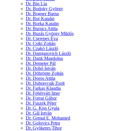
Dr. Bin Liu
Dr. Bodoky György
Dr. Bogner Barna
Dr. Bor Katalin
Dr. Borka Katalin
Dr. Bursics Attila
Dr. Buzás György Miklós
Dr. Cserepes Éva
Dr. Csiki Zoltán
Dr. Czakó László
Dr. Damjanovich László
Dr. Dank Magdolna
Dr. Demeter Pál
Dr. Dobó István
Dr. Döbrönte Zoltán
Dr. Doros Attila
Dr. Dubravcsik Zsolt
Dr. Farkas Klaudia
Dr. Fehérvári Imre
Dr. Forrai Gábor
Dr. Fuszek Péter
Dr. G. Kiss Gyula
Dr. Gál István
Dr. Gemal E. Mohamed
Dr. Golovics Petra
Dr. Gyökeres Tibor