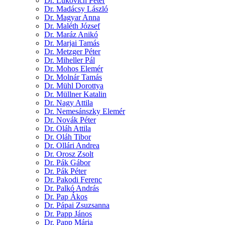
Dr. Lukovich Péter
Dr. Madácsy László
Dr. Magyar Anna
Dr. Maléth József
Dr. Maráz Anikó
Dr. Marjai Tamás
Dr. Metzger Péter
Dr. Miheller Pál
Dr. Mohos Elemér
Dr. Molnár Tamás
Dr. Mühl Dorottya
Dr. Müllner Katalin
Dr. Nagy Attila
Dr. Nemesánszky Elemér
Dr. Novák Péter
Dr. Oláh Attila
Dr. Oláh Tibor
Dr. Ollári Andrea
Dr. Orosz Zsolt
Dr. Pák Gábor
Dr. Pák Péter
Dr. Pakodi Ferenc
Dr. Palkó András
Dr. Pap Ákos
Dr. Pápai Zsuzsanna
Dr. Papp János
Dr. Papp Mária