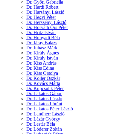
Dr. Győri Gabriella
Dr. Hardi Róbert
Dr. Harsányi László
Dr. Hegyi Péter
Dr. Herszényi László
Dr. Horváth Örs Péter
Dr. Hritz István
Dr. Hunyadi Béla
Dr. Járay Balázs
Dr. Juhász Márk
Dr. Király Ágnes
Dr. Király István
Dr. Kiss András
Dr. Kiss Edina
Dr. Kiss Orsolya
Dr. Koller Oszkár
Dr. Kovács Márta
Dr. Kupcsulik Péter
Dr. Lakatos Gábor
Dr. Lakatos László
Dr. Lakatos Lóránt
Dr. Lakatos Péter László
Dr. Landherr László
Dr. Lázár György
Dr. Lestár Béla
Dr. Lóderer Zoltán