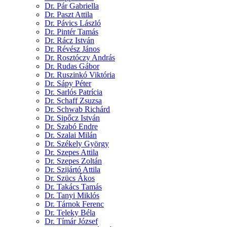
Dr. Pár Gabriella
Dr. Paszt Attila
Dr. Pávics László
Dr. Pintér Tamás
Dr. Rácz István
Dr. Révész János
Dr. Rosztóczy András
Dr. Rudas Gábor
Dr. Ruszinkó Viktória
Dr. Sápy Péter
Dr. Sarlós Patrícia
Dr. Schaff Zsuzsa
Dr. Schwab Richárd
Dr. Sipőcz István
Dr. Szabó Endre
Dr. Szalai Milán
Dr. Székely György
Dr. Szepes Attila
Dr. Szepes Zoltán
Dr. Szijártó Attila
Dr. Szücs Ákos
Dr. Takács Tamás
Dr. Tanyi Miklós
Dr. Tárnok Ferenc
Dr. Teleky Béla
Dr. Tímár József