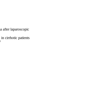
a after laparoscopic
in cirrhotic patients
7