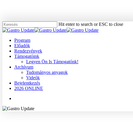
Skip
to
main
content
Hit enter to search or ESC to close
Close
Search
Menu
Program
Előadók
Rendezvények
Támogatóink
Legyen Ön Is Támogatónk!
Archívum
Tudományos anyagok
Videók
Bejelentkezés
2026 ONLINE
Menu