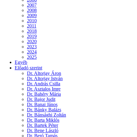
2007
2008
2009
2010
2011
2018
2019
2020
2023
2024
2025
Egyéb
Előadó szerint
Dr. Altorjay Áron
Dr. Altorjay István
Dr. András Csilla
Dr. Asztalos Imre
Dr. Bahéry Mária
Dr. Bajor Judit
Dr. Banai János
Dr. Bánky Balázs
Dr. Bánsághi Zoltán
Dr. Barta Miklós
Dr. Bartek Péter
Dr. Bene László
Dr. Beró Tamás