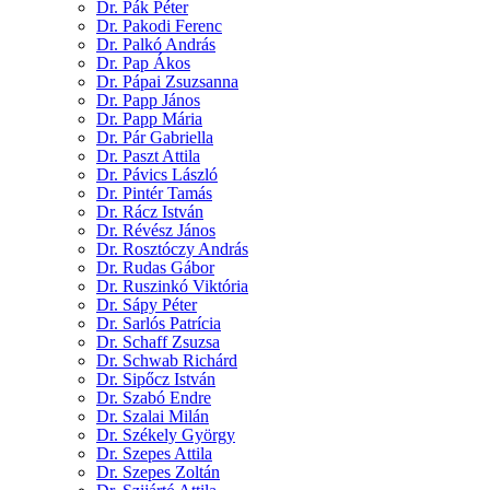
Dr. Pák Péter
Dr. Pakodi Ferenc
Dr. Palkó András
Dr. Pap Ákos
Dr. Pápai Zsuzsanna
Dr. Papp János
Dr. Papp Mária
Dr. Pár Gabriella
Dr. Paszt Attila
Dr. Pávics László
Dr. Pintér Tamás
Dr. Rácz István
Dr. Révész János
Dr. Rosztóczy András
Dr. Rudas Gábor
Dr. Ruszinkó Viktória
Dr. Sápy Péter
Dr. Sarlós Patrícia
Dr. Schaff Zsuzsa
Dr. Schwab Richárd
Dr. Sipőcz István
Dr. Szabó Endre
Dr. Szalai Milán
Dr. Székely György
Dr. Szepes Attila
Dr. Szepes Zoltán