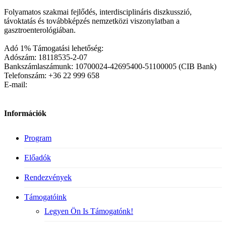
Folyamatos szakmai fejlődés, interdisciplináris diszkusszió,
távoktatás és továbbképzés nemzetközi viszonylatban a
gasztroenterológiában.
Adó 1% Támogatási lehetőség:
Adószám: 18118535-2-07
Bankszámlaszámunk: 10700024-42695400-51100005 (CIB Bank)
Telefonszám: +36 22 999 658
E-mail:
Információk
Program
Előadók
Rendezvények
Támogatóink
Legyen Ön Is Támogatónk!