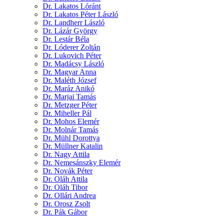
Dr. Lakatos Lóránt
Dr. Lakatos Péter László
Dr. Landherr László
Dr. Lázár György
Dr. Lestár Béla
Dr. Lóderer Zoltán
Dr. Lukovich Péter
Dr. Madácsy László
Dr. Magyar Anna
Dr. Maléth József
Dr. Maráz Anikó
Dr. Marjai Tamás
Dr. Metzger Péter
Dr. Miheller Pál
Dr. Mohos Elemér
Dr. Molnár Tamás
Dr. Mühl Dorottya
Dr. Müllner Katalin
Dr. Nagy Attila
Dr. Nemesánszky Elemér
Dr. Novák Péter
Dr. Oláh Attila
Dr. Oláh Tibor
Dr. Ollári Andrea
Dr. Orosz Zsolt
Dr. Pák Gábor