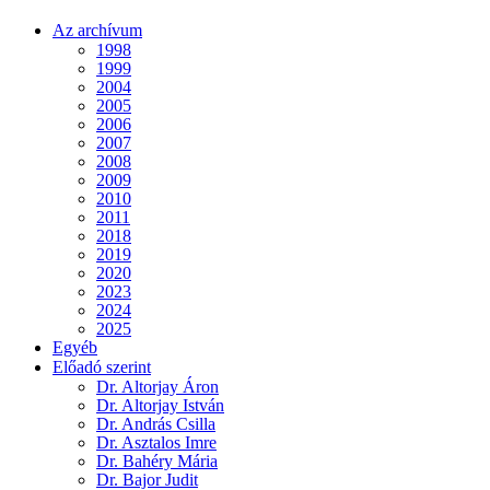
Az archívum
1998
1999
2004
2005
2006
2007
2008
2009
2010
2011
2018
2019
2020
2023
2024
2025
Egyéb
Előadó szerint
Dr. Altorjay Áron
Dr. Altorjay István
Dr. András Csilla
Dr. Asztalos Imre
Dr. Bahéry Mária
Dr. Bajor Judit