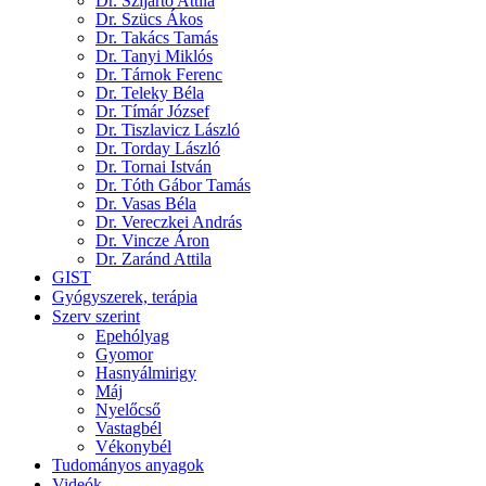
Dr. Szijártó Attila
Dr. Szücs Ákos
Dr. Takács Tamás
Dr. Tanyi Miklós
Dr. Tárnok Ferenc
Dr. Teleky Béla
Dr. Tímár József
Dr. Tiszlavicz László
Dr. Torday László
Dr. Tornai István
Dr. Tóth Gábor Tamás
Dr. Vasas Béla
Dr. Vereczkei András
Dr. Vincze Áron
Dr. Zaránd Attila
GIST
Gyógyszerek, terápia
Szerv szerint
Epehólyag
Gyomor
Hasnyálmirigy
Máj
Nyelőcső
Vastagbél
Vékonybél
Tudományos anyagok
Videók