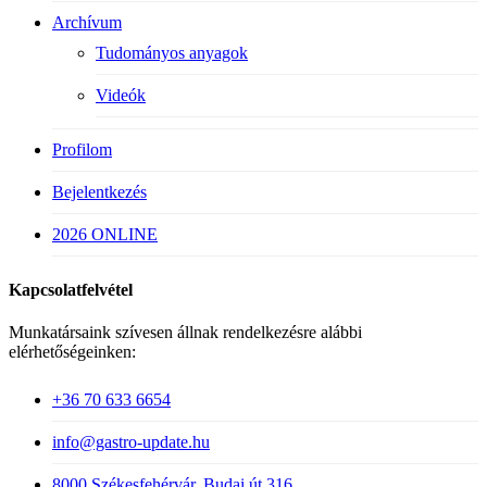
Archívum
Tudományos anyagok
Videók
Profilom
Bejelentkezés
2026 ONLINE
Kapcsolatfelvétel
Munkatársaink szívesen állnak rendelkezésre alábbi
elérhetőségeinken:
+36 70 633 6654
info@gastro-update.hu
8000 Székesfehérvár, Budai út 316.