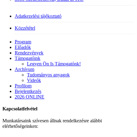
Adatkezelési tájékoztató
Közzététel
Close
Program
Menu
Előadók
Rendezvények
Támogatóink
Legyen Ön Is Támogatónk!
Archívum
Tudományos anyagok
Videók
Profilom
Bejelentkezés
2026 ONLINE
Kapcsolatfelvétel
Munkatársaink szívesen állnak rendelkezésre alábbi
elérhetőségeinken: