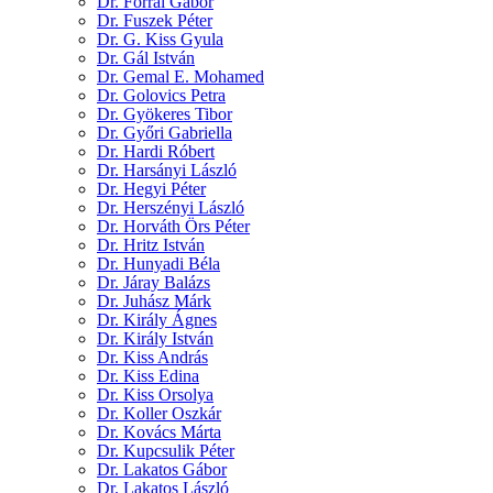
Dr. Forrai Gábor
Dr. Fuszek Péter
Dr. G. Kiss Gyula
Dr. Gál István
Dr. Gemal E. Mohamed
Dr. Golovics Petra
Dr. Gyökeres Tibor
Dr. Győri Gabriella
Dr. Hardi Róbert
Dr. Harsányi László
Dr. Hegyi Péter
Dr. Herszényi László
Dr. Horváth Örs Péter
Dr. Hritz István
Dr. Hunyadi Béla
Dr. Járay Balázs
Dr. Juhász Márk
Dr. Király Ágnes
Dr. Király István
Dr. Kiss András
Dr. Kiss Edina
Dr. Kiss Orsolya
Dr. Koller Oszkár
Dr. Kovács Márta
Dr. Kupcsulik Péter
Dr. Lakatos Gábor
Dr. Lakatos László