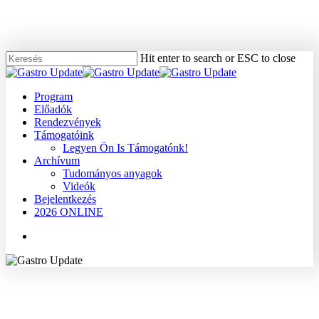
Skip
to
main
content
Hit enter to search or ESC to close
Close
Search
Menu
Program
Előadók
Rendezvények
Támogatóink
Legyen Ön Is Támogatónk!
Archívum
Tudományos anyagok
Videók
Bejelentkezés
2026 ONLINE
Menu
2009
Dr. Cserepes Éva
Gyomor