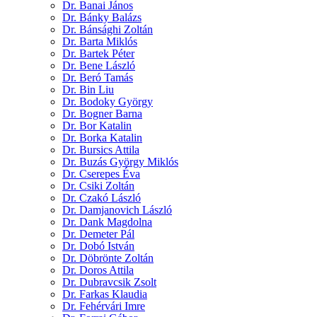
Dr. Banai János
Dr. Bánky Balázs
Dr. Bánsághi Zoltán
Dr. Barta Miklós
Dr. Bartek Péter
Dr. Bene László
Dr. Beró Tamás
Dr. Bin Liu
Dr. Bodoky György
Dr. Bogner Barna
Dr. Bor Katalin
Dr. Borka Katalin
Dr. Bursics Attila
Dr. Buzás György Miklós
Dr. Cserepes Éva
Dr. Csiki Zoltán
Dr. Czakó László
Dr. Damjanovich László
Dr. Dank Magdolna
Dr. Demeter Pál
Dr. Dobó István
Dr. Döbrönte Zoltán
Dr. Doros Attila
Dr. Dubravcsik Zsolt
Dr. Farkas Klaudia
Dr. Fehérvári Imre