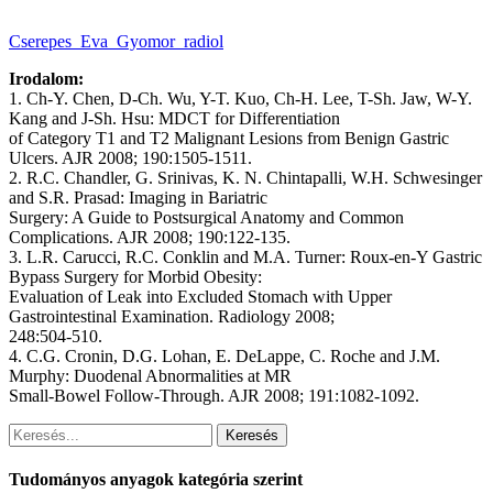
Cserepes_Eva_Gyomor_radiol
Irodalom:
1. Ch-Y. Chen, D-Ch. Wu, Y-T. Kuo, Ch-H. Lee, T-Sh. Jaw, W-Y.
Kang and J-Sh. Hsu: MDCT for Differentiation
of Category T1 and T2 Malignant Lesions from Benign Gastric
Ulcers. AJR 2008; 190:1505-1511.
2. R.C. Chandler, G. Srinivas, K. N. Chintapalli, W.H. Schwesinger
and S.R. Prasad: Imaging in Bariatric
Surgery: A Guide to Postsurgical Anatomy and Common
Complications. AJR 2008; 190:122-135.
3. L.R. Carucci, R.C. Conklin and M.A. Turner: Roux-en-Y Gastric
Bypass Surgery for Morbid Obesity:
Evaluation of Leak into Excluded Stomach with Upper
Gastrointestinal Examination. Radiology 2008;
248:504-510.
4. C.G. Cronin, D.G. Lohan, E. DeLappe, C. Roche and J.M.
Murphy: Duodenal Abnormalities at MR
Small-Bowel Follow-Through. AJR 2008; 191:1082-1092.
Keresés
Tudományos anyagok kategória szerint