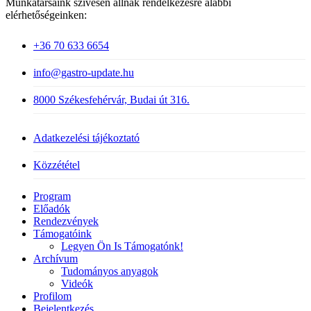
Munkatársaink szívesen állnak rendelkezésre alábbi
elérhetőségeinken:
+36 70 633 6654
info@gastro-update.hu
8000 Székesfehérvár, Budai út 316.
Adatkezelési tájékoztató
Közzététel
Close
Program
Menu
Előadók
Rendezvények
Támogatóink
Legyen Ön Is Támogatónk!
Archívum
Tudományos anyagok
Videók
Profilom
Bejelentkezés