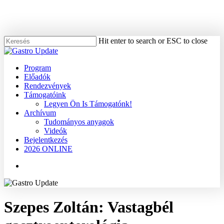
Skip
to
main
content
Hit enter to search or ESC to close
Close
Search
Menu
Program
Előadók
Rendezvények
Támogatóink
Legyen Ön Is Támogatónk!
Archívum
Tudományos anyagok
Videók
Bejelentkezés
2026 ONLINE
Menu
Szepes Zoltán: Vastagbél