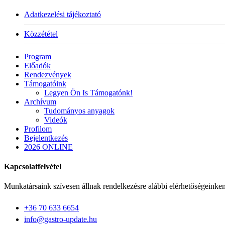
Adatkezelési tájékoztató
Közzététel
Close
Program
Menu
Előadók
Rendezvények
Támogatóink
Legyen Ön Is Támogatónk!
Archívum
Tudományos anyagok
Videók
Profilom
Bejelentkezés
2026 ONLINE
Kapcsolatfelvétel
Munkatársaink szívesen állnak rendelkezésre alábbi elérhetőségeinken
+36 70 633 6654
info@gastro-update.hu