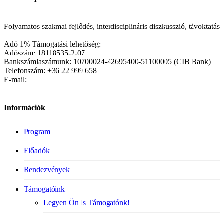
Folyamatos szakmai fejlődés, interdisciplináris diszkusszió, távoktat
Adó 1% Támogatási lehetőség:
Adószám: 18118535-2-07
Bankszámlaszámunk: 10700024-42695400-51100005 (CIB Bank)
Telefonszám: +36 22 999 658
E-mail:
Információk
Program
Előadók
Rendezvények
Támogatóink
Legyen Ön Is Támogatónk!