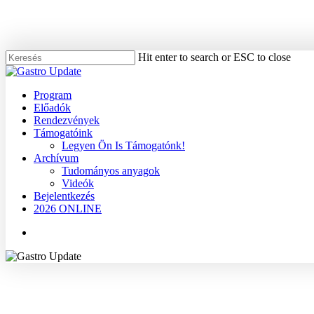
Skip
to
main
content
Hit enter to search or ESC to close
Close
Search
Menu
Program
Előadók
Rendezvények
Támogatóink
Legyen Ön Is Támogatónk!
Archívum
Tudományos anyagok
Videók
Bejelentkezés
2026 ONLINE
Menu