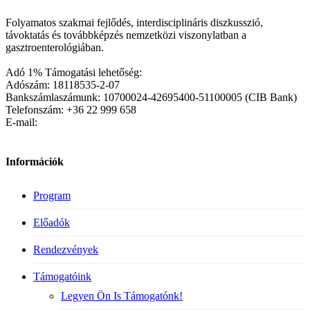
Folyamatos szakmai fejlődés, interdisciplináris diszkusszió,
távoktatás és továbbképzés nemzetközi viszonylatban a
gasztroenterológiában.
Adó 1% Támogatási lehetőség:
Adószám: 18118535-2-07
Bankszámlaszámunk: 10700024-42695400-51100005 (CIB Bank)
Telefonszám: +36 22 999 658
E-mail:
Információk
Program
Előadók
Rendezvények
Támogatóink
Legyen Ön Is Támogatónk!