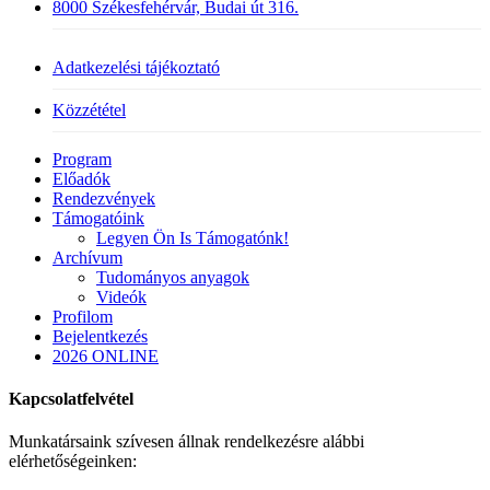
8000 Székesfehérvár, Budai út 316.
Adatkezelési tájékoztató
Közzététel
Close
Program
Menu
Előadók
Rendezvények
Támogatóink
Legyen Ön Is Támogatónk!
Archívum
Tudományos anyagok
Videók
Profilom
Bejelentkezés
2026 ONLINE
Kapcsolatfelvétel
Munkatársaink szívesen állnak rendelkezésre alábbi
elérhetőségeinken: