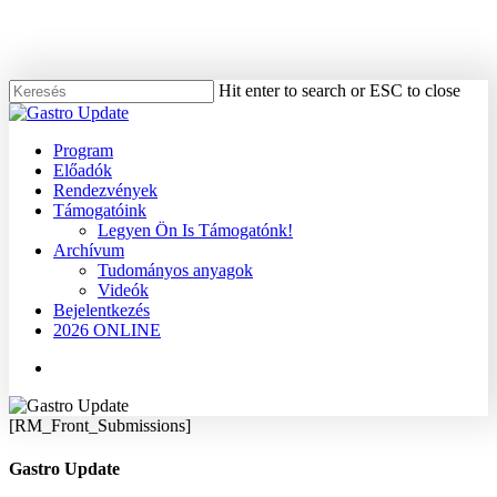
Skip
to
main
content
Hit enter to search or ESC to close
Close
Search
Menu
Program
Előadók
Rendezvények
Támogatóink
Legyen Ön Is Támogatónk!
Archívum
Tudományos anyagok
Videók
Bejelentkezés
2026 ONLINE
Menu
[RM_Front_Submissions]
Gastro Update