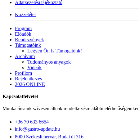
Adatkezelési tájékoztató
Közzététel
Close
Program
Menu
Előadók
Rendezvények
Támogatóink
Legyen Ön Is Támogatónk!
Archívum
Tudományos anyagok
Videók
Profilom
Bejelentkezés
2026 ONLINE
Kapcsolatfelvétel
Munkatársaink szívesen állnak rendelkezésre alábbi elérhetőségeinken
+36 70 633 6654
info@gastro-update.hu
8000 Székesfehérvár, Budai út 316.