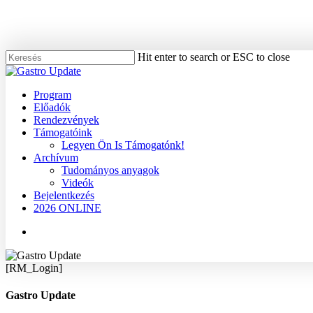
Skip
to
main
content
Hit enter to search or ESC to close
Close
Search
Menu
Program
Előadók
Rendezvények
Támogatóink
Legyen Ön Is Támogatónk!
Archívum
Tudományos anyagok
Videók
Bejelentkezés
2026 ONLINE
Menu
[RM_Login]
Gastro Update