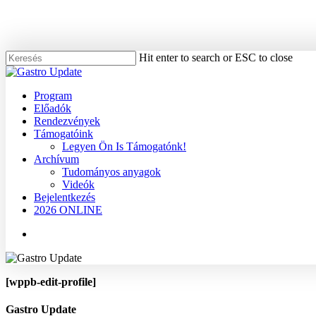
Skip
to
main
content
Hit enter to search or ESC to close
Close
Search
Menu
Program
Előadók
Rendezvények
Támogatóink
Legyen Ön Is Támogatónk!
Archívum
Tudományos anyagok
Videók
Bejelentkezés
2026 ONLINE
Menu
[wppb-edit-profile]
Gastro Update