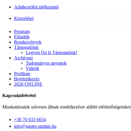
Adatkezelési tájékoztató
Közzététel
Close
Program
Menu
Előadók
Rendezvények
Támogatóink
Legyen Ön Is Támogatónk!
Archívum
Tudományos anyagok
Videók
Profilom
Bejelentkezés
2026 ONLINE
Kapcsolatfelvétel
Munkatársaink szívesen állnak rendelkezésre alábbi elérhetőségeinken
+36 70 633 6654
info@gastro-update.hu