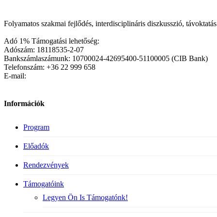
Folyamatos szakmai fejlődés, interdisciplináris diszkusszió, távoktat
Adó 1% Támogatási lehetőség:
Adószám: 18118535-2-07
Bankszámlaszámunk: 10700024-42695400-51100005 (CIB Bank)
Telefonszám: +36 22 999 658
E-mail:
Információk
Program
Előadók
Rendezvények
Támogatóink
Legyen Ön Is Támogatónk!