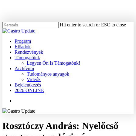
Skip
to
main
content
Hit enter to search or ESC to close
Close
Search
Menu
Program
Előadók
Rendezvények
Támogatóink
Legyen Ön Is Támogatónk!
Archívum
Tudományos anyagok
Videók
Bejelentkezés
2026 ONLINE
Menu
Rosztóczy András: Nyelőcső