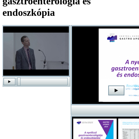
gasztroenterológia és
endoszkópia