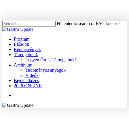
Skip
to
main
content
Hit enter to search or ESC to close
Close
Search
Menu
Program
Előadók
Rendezvények
Támogatóink
Legyen Ön Is Támogatónk!
Archívum
Tudományos anyagok
Videók
Bejelentkezés
2026 ONLINE
Menu