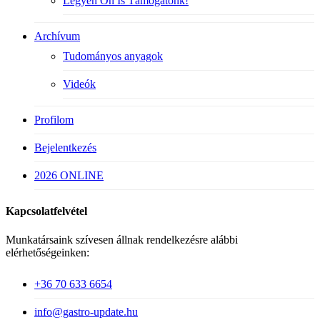
Legyen Ön Is Támogatónk!
Archívum
Tudományos anyagok
Videók
Profilom
Bejelentkezés
2026 ONLINE
Kapcsolatfelvétel
Munkatársaink szívesen állnak rendelkezésre alábbi
elérhetőségeinken:
+36 70 633 6654
info@gastro-update.hu