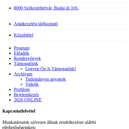
8000 Székesfehérvár, Budai út 316.
Adatkezelési tájékoztató
Közzététel
Close
Program
Menu
Előadók
Rendezvények
Támogatóink
Legyen Ön Is Támogatónk!
Archívum
Tudományos anyagok
Videók
Profilom
Bejelentkezés
2026 ONLINE
Kapcsolatfelvétel
Munkatársaink szívesen állnak rendelkezésre alábbi
elérhetőségeinken: