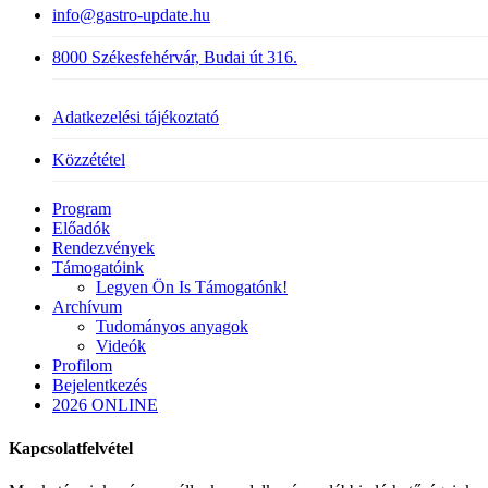
info@gastro-update.hu
8000 Székesfehérvár, Budai út 316.
Adatkezelési tájékoztató
Közzététel
Close
Program
Menu
Előadók
Rendezvények
Támogatóink
Legyen Ön Is Támogatónk!
Archívum
Tudományos anyagok
Videók
Profilom
Bejelentkezés
2026 ONLINE
Kapcsolatfelvétel