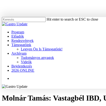
Skip
to
main
content
Hit enter to search or ESC to close
Close
Search
Menu
Program
Előadók
Rendezvények
Támogatóink
Legyen Ön Is Támogatónk!
Archívum
Tudományos anyagok
Videók
Bejelentkezés
2026 ONLINE
Menu
Molnár Tamás: Vastagbél IBD,