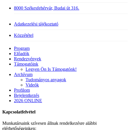
8000 Székesfehérvár, Budai út 316.
Adatkezelési tájékoztató
Közzététel
Close
Program
Menu
Előadók
Rendezvények
Támogatóink
Legyen Ön Is Támogatónk!
Archívum
Tudományos anyagok
Videók
Profilom
Bejelentkezés
2026 ONLINE
Kapcsolatfelvétel
Munkatársaink szívesen állnak rendelkezésre alábbi
elérhetőségeinken: