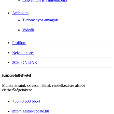
Legyen Ön Is Támogatónk!
Archívum
Tudományos anyagok
Videók
Profilom
Bejelentkezés
2026 ONLINE
Kapcsolatfelvétel
Munkatársaink szívesen állnak rendelkezésre alábbi
elérhetőségeinken:
+36 70 633 6654
info@gastro-update.hu