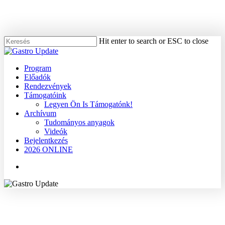
Skip
to
main
content
Hit enter to search or ESC to close
Close
Search
Menu
Program
Előadók
Rendezvények
Támogatóink
Legyen Ön Is Támogatónk!
Archívum
Tudományos anyagok
Videók
Bejelentkezés
2026 ONLINE
Menu