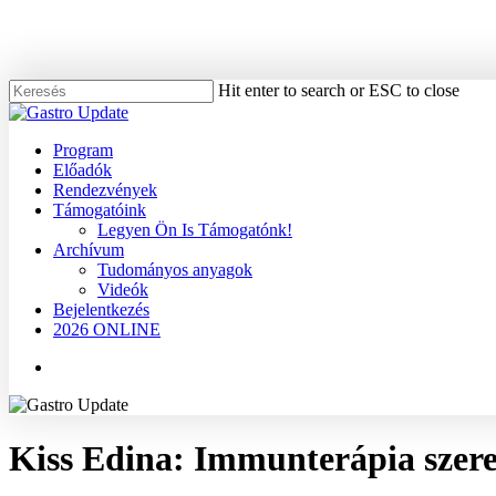
Skip
to
main
content
Hit enter to search or ESC to close
Close
Search
Menu
Program
Előadók
Rendezvények
Támogatóink
Legyen Ön Is Támogatónk!
Archívum
Tudományos anyagok
Videók
Bejelentkezés
2026 ONLINE
Menu
Kiss Edina: Immunterápia szer