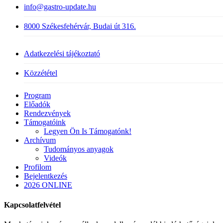
info@gastro-update.hu
8000 Székesfehérvár, Budai út 316.
Adatkezelési tájékoztató
Közzététel
Close
Program
Menu
Előadók
Rendezvények
Támogatóink
Legyen Ön Is Támogatónk!
Archívum
Tudományos anyagok
Videók
Profilom
Bejelentkezés
2026 ONLINE
Kapcsolatfelvétel