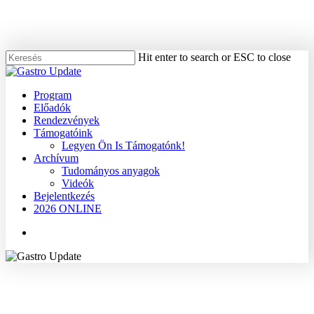
Skip
to
main
content
Hit enter to search or ESC to close
Close
Search
Menu
Program
Előadók
Rendezvények
Támogatóink
Legyen Ön Is Támogatónk!
Archívum
Tudományos anyagok
Videók
Bejelentkezés
2026 ONLINE
Menu