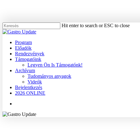
Skip
to
main
content
Hit enter to search or ESC to close
Close
Search
Menu
Program
Előadók
Rendezvények
Támogatóink
Legyen Ön Is Támogatónk!
Archívum
Tudományos anyagok
Videók
Bejelentkezés
2026 ONLINE
Menu