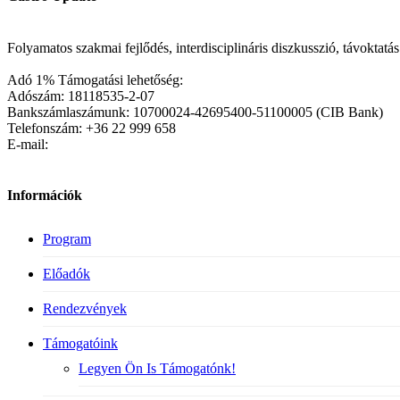
Folyamatos szakmai fejlődés, interdisciplináris diszkusszió, távoktat
Adó 1% Támogatási lehetőség:
Adószám: 18118535-2-07
Bankszámlaszámunk: 10700024-42695400-51100005 (CIB Bank)
Telefonszám: +36 22 999 658
E-mail:
Információk
Program
Előadók
Rendezvények
Támogatóink
Legyen Ön Is Támogatónk!