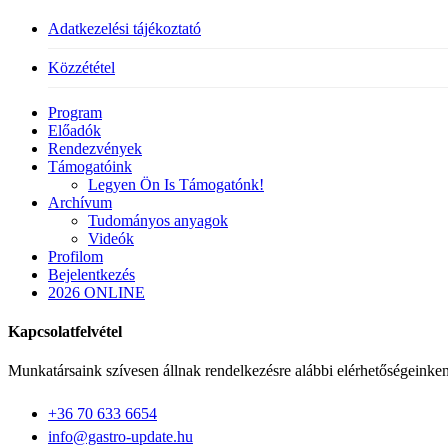
Adatkezelési tájékoztató
Közzététel
Close
Program
Menu
Előadók
Rendezvények
Támogatóink
Legyen Ön Is Támogatónk!
Archívum
Tudományos anyagok
Videók
Profilom
Bejelentkezés
2026 ONLINE
Kapcsolatfelvétel
Munkatársaink szívesen állnak rendelkezésre alábbi elérhetőségeinken
+36 70 633 6654
info@gastro-update.hu