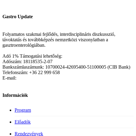
Gastro Update
Folyamatos szakmai fejlődés, interdisciplináris diszkusszió,
távoktatás és továbbképzés nemzetközi viszonylatban a
gasztroenterológiában.
Adó 1% Támogatási lehetőség:
Adószám: 18118535-2-07
Bankszámlaszámunk: 10700024-42695400-51100005 (CIB Bank)
Telefonszám: +36 22 999 658
E-mail:
Információk
Program
Előadók
Rendezvények