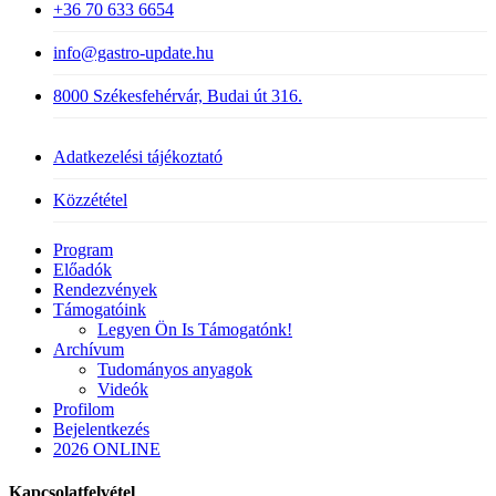
+36 70 633 6654
info@gastro-update.hu
8000 Székesfehérvár, Budai út 316.
Adatkezelési tájékoztató
Közzététel
Close
Program
Menu
Előadók
Rendezvények
Támogatóink
Legyen Ön Is Támogatónk!
Archívum
Tudományos anyagok
Videók
Profilom
Bejelentkezés
2026 ONLINE
Kapcsolatfelvétel