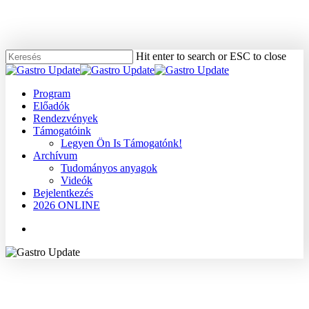
Skip
to
main
content
Hit enter to search or ESC to close
Close
Search
Menu
Program
Előadók
Rendezvények
Támogatóink
Legyen Ön Is Támogatónk!
Archívum
Tudományos anyagok
Videók
Bejelentkezés
2026 ONLINE
Menu