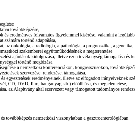
segítése
akmai továbbképzése,
tások és eredményes folyamatos figyelemmel kísérése, valamint a legúja
at számára történő adaptálása,
t, az onkológia, a radiológia, a pathológia, a prognosztika, a genetika,
 nemzetközi szakemberei együttműködésének a megteremtése
ezelési ajánlások kidolgozása, illetve ezen tevékenység támogatása és 
enységgel történő megbízása,
segítése a nemzetközi konferenciákon, kongresszusokon, továbbképző t
yeztetések szervezése, rendezése, támogatása,
 egyeztetések eredményeinek, illetve az elfogadott irányelveknek szél
evél, CD, DVD, film, hanganyag stb.) előállítása, és megjelentetése,
tása, az Alapítvány által szervezett vagy támogatott tudományos rende
ás és továbbképzés nemzetközi viszonylatban a gasztroenterológiában.