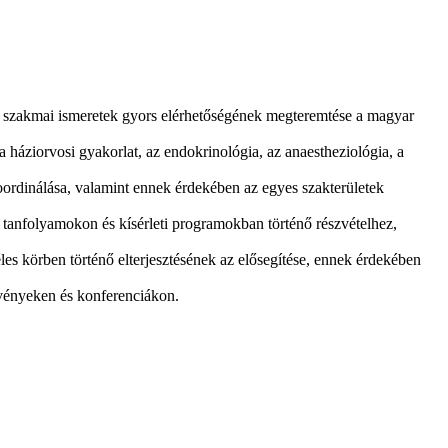
bb szakmai ismeretek gyors elérhetőségének megteremtése a magyar
 a háziorvosi gyakorlat, az endokrinológia, az anaestheziológia, a
koordinálása, valamint ennek érdekében az egyes szakterületek
anfolyamokon és kísérleti programokban történő részvételhez,
es körben történő elterjesztésének az elősegítése, ennek érdekében
zvényeken és konferenciákon.