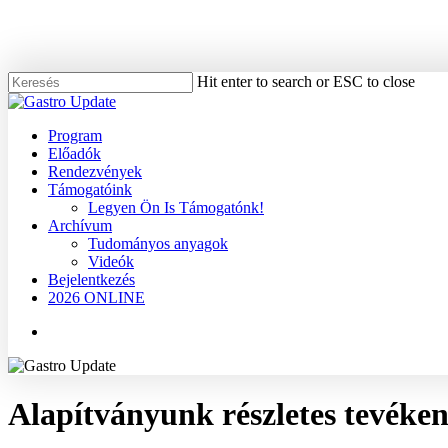
Skip
to
main
content
Hit enter to search or ESC to close
Close
Search
Menu
Program
Előadók
Rendezvények
Támogatóink
Legyen Ön Is Támogatónk!
Archívum
Tudományos anyagok
Videók
Bejelentkezés
2026 ONLINE
Menu
Alapítványunk részletes tevéke