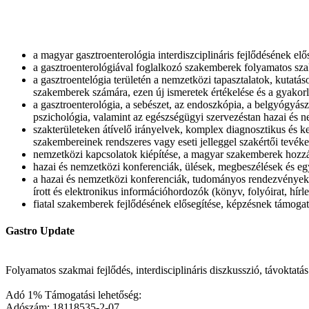
a magyar gasztroenterológia interdiszciplináris fejlődésének elő
a gasztroenterológiával foglalkozó szakemberek folyamatos sz
a gasztroentelógia területén a nemzetközi tapasztalatok, kuta
szakemberek számára, ezen új ismeretek értékelése és a gyakorl
a gasztroenterológia, a sebészet, az endoszkópia, a belgyógyásza
pszichológia, valamint az egészségügyi szervezéstan hazai és
szakterületeken átívelő irányelvek, komplex diagnosztikus és k
szakembereinek rendszeres vagy eseti jelleggel szakértői tevék
nemzetközi kapcsolatok kiépítése, a magyar szakemberek hozzá
hazai és nemzetközi konferenciák, ülések, megbeszélések és eg
a hazai és nemzetközi konferenciák, tudományos rendezvények és
írott és elektronikus információhordozók (könyv, folyóirat, hírl
fiatal szakemberek fejlődésének elősegítése, képzésnek támoga
Gastro Update
Folyamatos szakmai fejlődés, interdisciplináris diszkusszió, távoktat
Adó 1% Támogatási lehetőség:
Adószám: 18118535-2-07